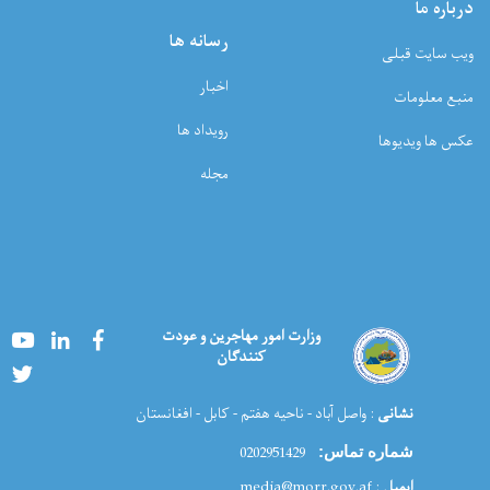
درباره ما
رسانه ها
ویب سایت قبلی
اخبار
منبع معلومات
رویداد ها
عکس ها ویدیوها
مجله
Youtube
LinkedIn
Facebook
وزارت امور مهاجرین و عودت
کنندگان
Twitter
نشانی
: واصل آباد - ناحیه هفتم - کابل - افغانستان
0202951429
شماره تماس:
ایمیل
: media@morr.gov.af