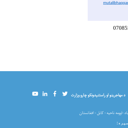
mutalibhaqqa
07085
Youtube
LinkedIn
Facebook
Twitter
د مهاجرینو او راستنېدونکو چارو وزارت
اد -اوومه ناحیه - کابل - افغانستان
میره
: