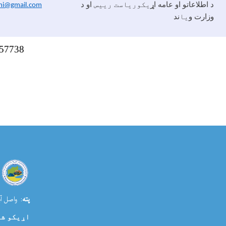
د اطلاعاتو او عامه اړ
يکوریاست رییس
او د
ni@gmail.com
وزارت و
يا
ند
57738
پته
: واصل آب
اړیکو ش