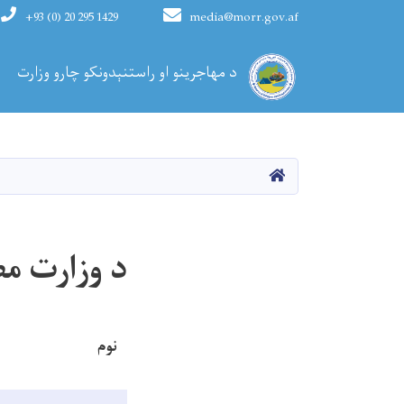
+93 (0) 20 295 1429
media@morr.gov.af
Main navigation
د مهاجرینو او راستنېدونکو چارو وزارت
کورپاڼه
د وزارت مط
نوم