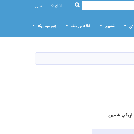
SEARCH
English
دری
وژې
شمېرې
اطلاعاتی بانک
زموږ سره اړيکه
د اړیکې شمیره