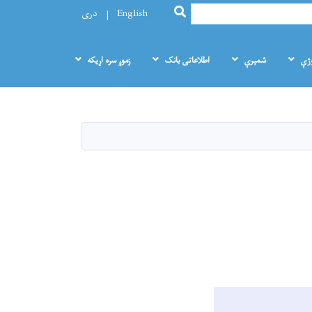
SEARCH
English
دری
وژې
شمېرې
اطلاعاتی بانک
زموږ سره اړيکه