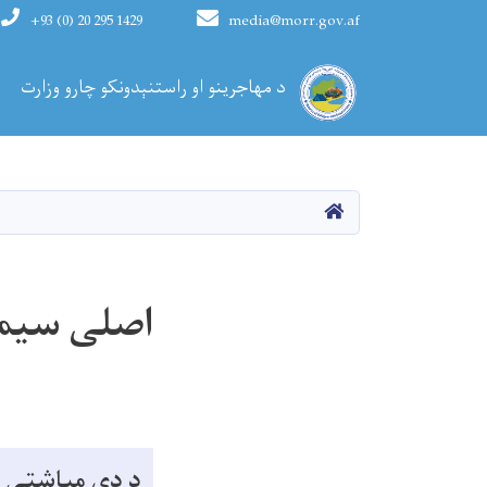
+93 (0) 20 295 1429
media@morr.gov.af
Main navigation
د مهاجرینو او راستنېدونکو چارو وزارت
کورپاڼه
اصلی سیمو
د دې میاشتي 