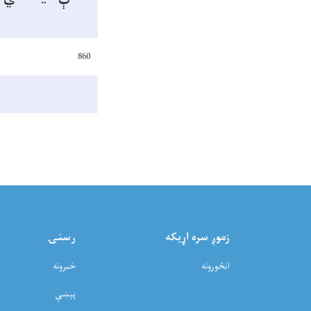
860
زموږ سره اړيکه
رسنۍ
انځورونه
خبرونه
پېښې