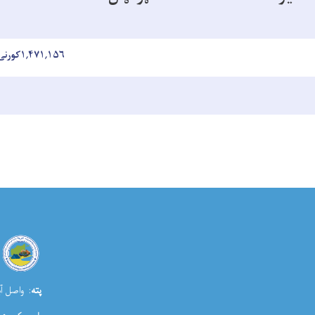
۱,۴۷۱,۱۵۶کورنۍ
پته
: واصل آب
اړیکو ش