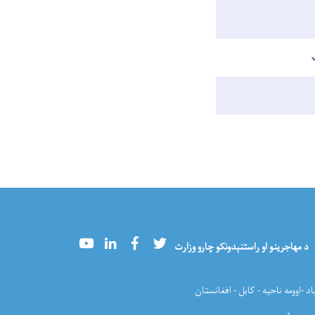
Youtube
LinkedIn
Facebook
Twitter
د مهاجرینو او راستنېدونکو چارو وزارت
اد -اوومه ناحیه - کابل - افغانستان
میره
: