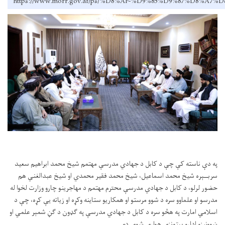
https://www.morr.gov.af/ps/%D8%AF-%D9%85%D9%87
په دې ناسته کې چې د کابل د جهادي مدرسې مهتمم شیخ
محمد ابراهیم سعید
سربــېره شیخ محمد اسماعیل، شیخ محمد فقیر محمدي او شیخ عبدالغني هم
حضور لرلو، د کابل د جهادي مدرسې محترم مهتمم د مهاجرینو چارو وزارت لخوا له
مدرسو او علماوو سره د شوو مرستو او همکاریو ستاینه وکړه او زیاته یې کړه، چې د
اسلامي امارت په هڅو سره د کابل د جهادي مدرسې په ګډون د ګڼ شمېر علمي او
ښوونیزو ادارو ستونزې هوارې شوې دي.