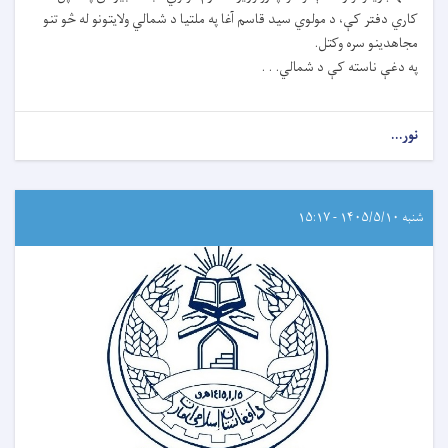
کاري دفتر کې، د مولوي سید قاسم آغا په ملتیا د شمالي ولایتونو له څو تنو
مجاهدینو سره وکتل.
په دغې ناسته کې د شمالي. . .
نور...
شنبه ۱۴۰۵/۵/۱۰ - ۱۵:۱۷