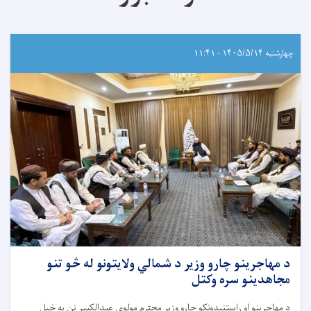
چهارشنبه ۱۴۰۵/۵/۱۴ - ۱۱:۴۱
د مهاجرینو چارو وزیر د شمالي ولایتونو له څو تنو
مجاهدینو سره وکتل
د مهاجرینو او راستنېدونکو چارو وزیر محترم مولوي عبدالکبیر نن په خپل