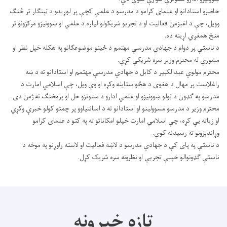
حاضرو استادانو او علمای کرامو د مدرسو د علمي کچې پر لوړېدو د ټېنګار تر څنګ
وویل، چې د اغېزمن فعالیت او د تجربو شریکولو لپاره د علمي او ښوونیزو مرکزونو تر
منځ همغږي اړینه ده.
د ناستې پر دوام د جهادي مدرسې مهتمم د ځینو موضوعګانو په هکله خپل نظر او
مشورې له محترم وزیر سره شریکې کړې.
محترم مولوي عبدالکبیر د کابل د جهادي مدرسې مهتمم او استادانو ته د ښه
راغلاست پر مهال د هغوی د هڅو ستاینه وکړه او وې ویل، چې اسلامي امارت د
مدرسو په ګډون د ټولو ښوونیزو او علمي ادارو د ستونزو حل او پرمختګ ته ژمن دی.
محترم وزیر د مدرسو مسوولینو او استادانو ته د اسانتیاوو پر چمتو کولو خبرې وکړي
او زیاته یې کړه، چې اسلامي امارت خپلو امکاناتو ته په کتو د علمای کرامو
وړاندېزونو ته رسیدنه کوي.
د ناستې په پای کې د جهادي مدرسو د لاښه فعالیت او لاسته راوړنو په موخه د
ناستې ګډونوالو خپلې تجربې او نظرونه سره شریک کړل.
تازه خبرونه