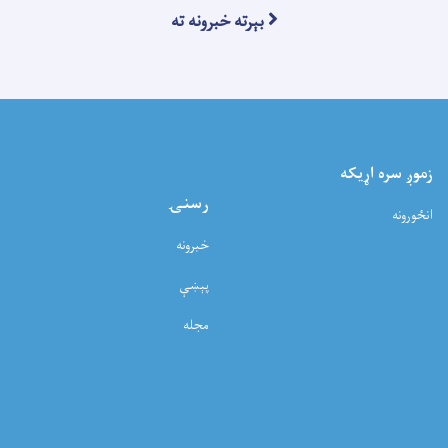
بېرته خبرونه ته
زموږ سره اړيکه
رسنۍ
انځورونه
خبرونه
پېښې
مجله