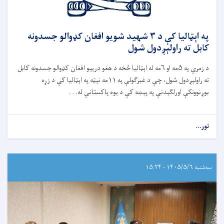
په اېټالیا کې د ۳ شهید شویو افغان کډوالو جسدونه
کابل ته راولېږدول شول
د زمري په ۵مه او ۶مه له اېټالیا څخه د هغو درېیو افغان کډوالو جسدونه کابل
ته راولېږدول شول، چې د غبرګولې په ۱۱مه نېټه په اېټالیا کې د زړه
بوږنوونکې اورلګېدنې په پېښه کې د یوه پاکستاني له. . .
نور...
سه‌شنبه ۱۴۰۵/۵/۶ - ۱۵:۲۴