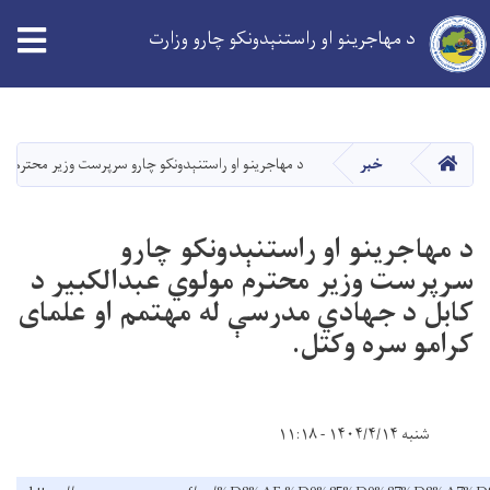
د مهاجرینو او راستنېدونکو چارو وزارت
Skip
to
main
کورپاڼه
خبر
د مهاجرینو او راستنېدونکو چارو سرپرست وزیر محترم م
content
د مهاجرینو او راستنېدونکو چارو
سرپرست وزیر محترم مولوي عبدالکبیر د
کابل د جهادي مدرسې له مهتمم او علمای
کرامو سره وکتل.
شنبه ۱۴۰۴/۴/۱۴ - ۱۱:۱۸