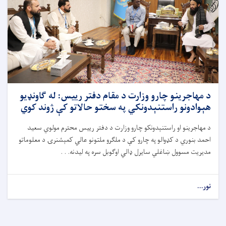
د مهاجرینو چارو وزارت د مقام دفتر رییس: له ګاونډیو
هېوادونو راستنېدونکي په سختو حالاتو کې ژوند کوي
د مهاجرینو او راستنېدونکو چارو وزارت د دفتر رییس محترم مولوي سعید
احمد بنوري د کډوالو په چارو کې د ملګرو ملتونو عالي کمېشنرۍ د معلوماتو
مدیریت مسوول ښاغلي سایرل ډالي اوګوبل سره په لیدنه. . .
نور...