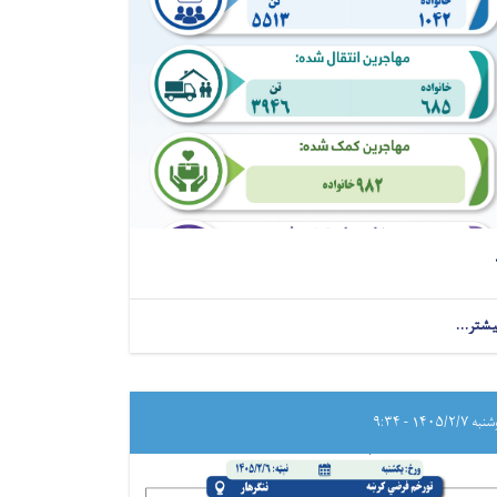
یشتر...
 ۱۴۰۵/۲/۷ - ۹:۳۴