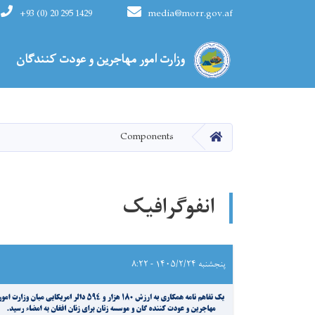
+93 (0) 20 295 1429
media@morr.gov.af
Main navigation
وزارت امور مهاجرین و عودت کنندگان
HOME
Components
انفوگرافیک
پنجشنبه ۱۴۰۵/۲/۲۴ - ۸:۲۲