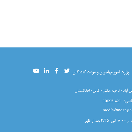
Youtube
LinkedIn
Facebook
Twitter
وزارت امور مهاجرین و عودت کنندگان
ل آباد - ناحیه هفتم - کابل - افغانستان
0202951429
اس:
از ۸:۰۰ الی ۳:۴۵بعد از ظهر