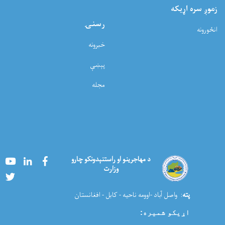
زموږ سره اړيکه
رسنۍ
انځورونه
خبرونه
پېښې
مجله
Youtube
LinkedIn
Facebook
د مهاجرینو او راستنېدونکو چارو
وزارت
Twitter
پته
: واصل آباد -اوومه ناحیه - کابل - افغانستان
اړیکو شمیره
: