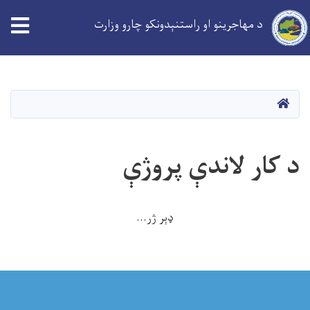
د مهاجرینو او راستنېدونکو چارو وزارت
Skip
to
main
کورپاڼه
content
د کار لاندې پروژې
ډېر ژر...