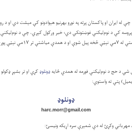
چې له ایران او پاکستان پرته په نورو بهرنیو هېوادونو کې مېشت دي او د روا
 شي د حج د نوم‌لیکنې فورمه له همدې ځایه
ډونلوډ
کړي او تر بشپړ ډکولو 
میل) پتې ته واستوي:
ډونلوډ
harc.morr@gmail.com
اره، مهرباني وکړئ له دې شمېرې سره اړیکه ونیسئ: