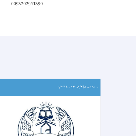
0093202951390
سه‌شنبه ۱۴۰۵/۲/۸ - ۱۲:۳۸