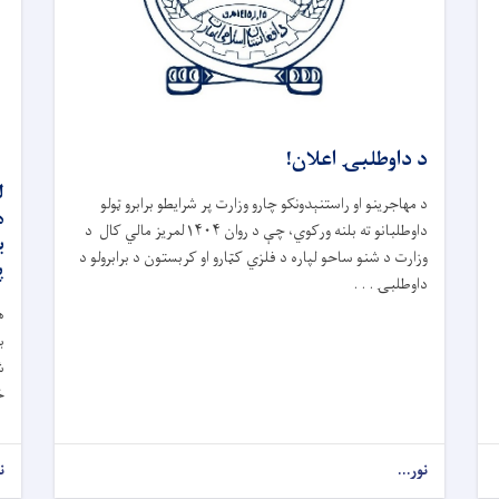
د داوطلبۍ اعلان!
ل
د مهاجرینو او راستنېدونکو چارو وزارت پر شرایطو برابرو ټولو
ه
داوطلبانو ته بلنه ورکوي، چې د روان ۱۴۰۴لمریز مالي کال د
ب
وزارت د شنو ساحو لپاره د فلزي کټارو او کربستون د برابرولو د
پ
داوطلبۍ . . .
ه
ب
ش
خ
نور...
ن