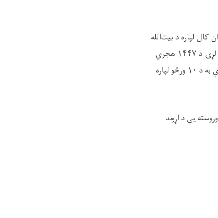
ن کال لپاره د بیت‌الله
شریفې د فرضي حج په پروسه کې د نوم‌لیکنې غوښتونکي دي؛ خبر ورکول کېږي، چې د نوم‌لیکنې لړۍ د ۱۴۴۷ هجري
قمري کال د ۸مې میاشتې له ۷مې نېټې څخه پیل شوې او د همدې میاشتې تر ۱۷مې نېټې پورې به د ۱۰ ورځو لپاره
وروسته یې د اړوند