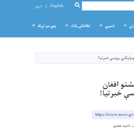
SEARCH
English
دری
وژې
شمېرې
اطلاعاتی بانک
زموږ سره اړيکه
نوم‌لیکنې پروسې خبرتیا!
ېشتو افغان
سې خبرتیا!
https://www.mo