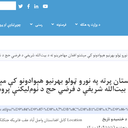
لټون
Twitter
Facebook
LinkedIn
Youtube
د وزارت په هکله
فرصتونه
رسنۍ
چوپړتیاوې او پر
Skip
to
main
ه نورو ټولو بهرنیو هېوادونو کې مېشتو افغان مهاجرینو ته د بیت‌الله شریفې د فرضي حج د 
content
کستان پرته په نورو ټولو بهرنیو هېوادونو کې م
 بیت‌الله شریفې د فرضي حج د نوم‌لیکنې پرو
rr.gov.af/ps/%D9%84%D9%87-%D8%A7%DB%8C%D8%B1%D8%A7
د ختمیدو تاریخ
Location کابل افغانستان واصل آباد عقب فابریکه جنکلک ناحیه هفتم
پنجشنبه ۱۴۰۴/۱۱/۱۶ - ۱۲:۰