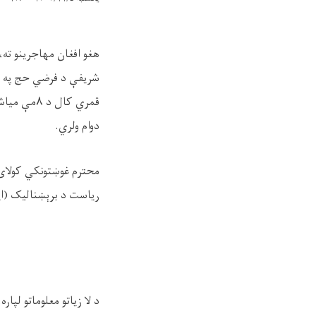
هغو افغان مهاجرینو ته، 
دوام ولري.
محترم غوښتونکي کولای
ریاست د برېښنالیک (ای
د لا زیاتو معلوماتو لپ