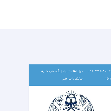
یکشنبه ۱۴۰۴/۱۱/۵ -
کابل افغانستان واصل آباد عقب فابریکه
۱۵:
جنکلک ناحیه هفتم