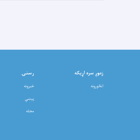
زموږ سره اړيکه
رسنۍ
انځورونه
خبرونه
پېښې
مجله