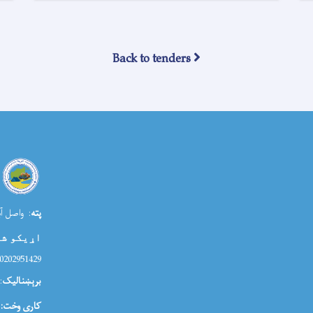
Back to tenders
پته
: واصل آب
اړیکو ش
0202951429
برېښنالیک
ia@morr.gov.af
کاری وخت: