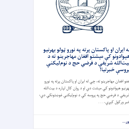
ه ایران او پاکستان پرته په نورو ټولو بهرنیو
ېوادونو کې مېشتو افغان مهاجرینو ته د
یت‌الله شریفې د فرضي حج د نوم‌لیکنې
روسې خبرتیا!
غو افغان مهاجرینو ته، چې له ایران او پاکستان پرته په نورو
هرنیو هېوادونو کې مېشت دي او د روان کال لپاره د بیت‌الله
ریفې د فرضي حج په پروسه کې د نوم‌لیکنې غوښتونکي دي؛
بر ورکول کېږي، . . .
ور...