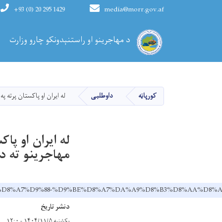
+93 (0) 20 295 1429
media@morr.gov.af
Main navigation
د مهاجرینو او راستنېدونکو چارو وزارت
کورپاڼه
داوطلبی
له ایران او پاکستان پرته پ
له ایران او پا
مهاجرینو ته د
%D9%86-%D8%A7%D9%88-%D9%BE%D8%A7%DA%A9%D8%B3%D8%AA
دنشر تاریخ
یکشنبه ۱۴۰۴/۱۱/۵ - ۱۲:۰