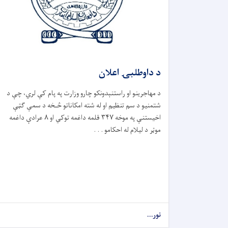
د داوطلبۍ اعلان
د مهاجرینو او راستنېدونکو چارو وزارت په پام کې لري، چې د
شتمنیو د سم تنظیم او له شته امکاناتو څـخه د سمې ګټې
اخیستنې په موخه ۳۴۷ قلمه داغمه توکي او ۸ عرادې داغمه
موټر د لیلام له احکامو . . .
نور...