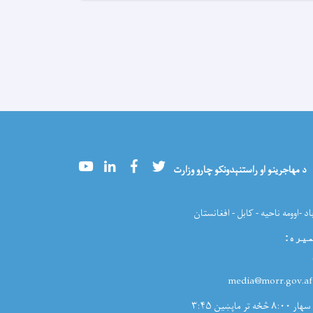
Youtube
LinkedIn
Facebook
Twitter
د مهاجرینو او راستنېدونکو چارو وزارت
اد -اوومه ناحیه - کابل - افغانستان
میره
:
:med
سهار ۸:۰۰ څځه تر ماپښین ۳:۴۵