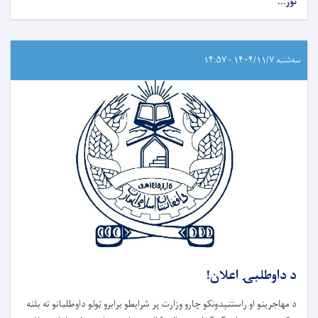
نور...
سه‌شنبه ۱۴۰۴/۱۱/۷ - ۱۴:۵۷
د داوطلبۍ اعلان!
د مهاجرینو او راستنېدونکو چارو وزارت پر شرایطو برابرو ټولو داوطلبانو ته بلنه