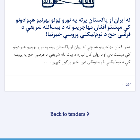
له ایران او پاکستان پرته په نورو ټولو بهرنیو هېوادونو
کې مېشتو افغان مهاجرینو ته د بیت‌الله شریفې د
فرضي حج د نوم‌لیکنې پروسې خبرتیا!
هغو افغان مهاجرینو ته، چې له ایران او پاکستان پرته په نورو بهرنیو هېوادونو
کې مېشت دي او د روان کال لپاره د بیت‌الله شریفې د فرضي حج په پروسه
کې د نوم‌لیکنې غوښتونکي دي؛ خبر ورکول کېږي، . . .
نور...
Back to tenders