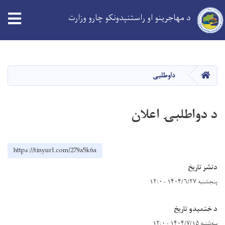
د مهاجرینو او راستنېدونکو چارو وزارت
Skip
to
main
کورپاڼه
داوطلبی
content
د دواطلبۍ اعلان
https://tinyurl.com/279a5k6a
دنشر تاریخ
پنجشنبه ۱۴۰۴/۶/۲۷ - ۱۲:۰
د ختمیدو تاریخ
سه‌شنبه ۱۴۰۴/۷/۱۵ - ۱۲:۰