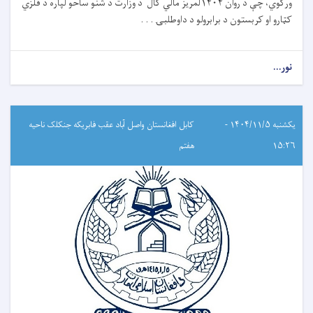
ورکوي، چې د روان ۱۴۰۴لمریز مالي کال د وزارت د شنو ساحو لپاره د فلزي
کټارو او کربستون د برابرولو د داوطلبۍ . . .
نور...
یکشنبه ۱۴۰۴/۱۱/۵ -
کابل افغانستان واصل آباد عقب فابریکه جنکلک ناحیه
۱۵:۲۶
هفتم