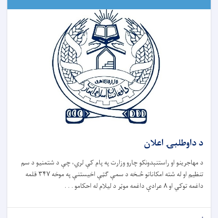
د داوطلبۍ اعلان
د مهاجرینو او راستنېدونکو چارو وزارت په پام کې لري، چې د شتمنیو د سم
تنظیم او له شته امکاناتو څـخه د سمې ګټې اخیستنې په موخه ۳۴۷ قلمه
داغمه توکي او ۸ عرادې داغمه موټر د لیلام له احکامو . . .