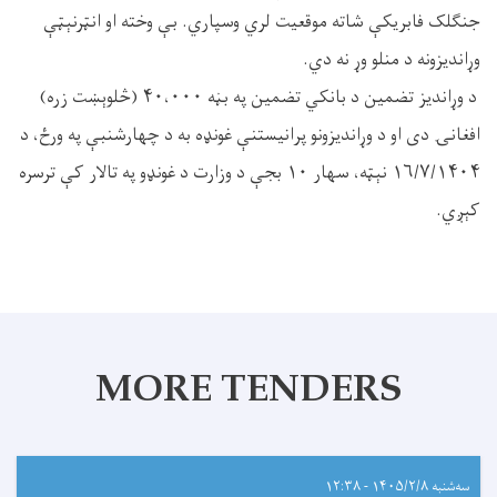
جنګلک فابریکې شاته موقعیت لري وسپاري. بې وخته او انټرنېټې
وړاندیزونه د منلو وړ نه دي.
د وړاندیز تضمین د بانکي تضمین په بڼه ۴۰،۰۰۰ (څلوېښت زره)
افغانۍ دی او د وړاندیزونو پرانیستنې غونډه به د چهارشنبې په ورځ، د
۱۶/۷/۱۴۰۴ نېټه، سهار ۱۰ بجې د وزارت د غونډو په تالار کې ترسره
کېږي.
MORE TENDERS
سه‌شنبه ۱۴۰۵/۲/۸ - ۱۲:۳۸