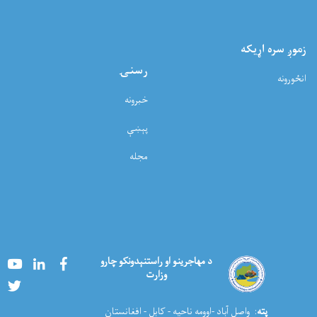
زموږ سره اړيکه
رسنۍ
انځورونه
خبرونه
پېښې
مجله
Youtube
LinkedIn
Facebook
د مهاجرینو او راستنېدونکو چارو
وزارت
Twitter
پته
: واصل آباد -اوومه ناحیه - کابل - افغانستان