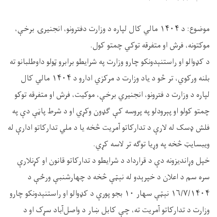
موضوع: د ۱۴۰۴ مالي کال لپاره د وزارت دفترونو، انجنيرۍ برخې،
موکتونه، فرش او متفرقه توکي چمتو کول.
د کډوالو او راستنېدونکو چارو وزارت په شرایطو برابرو ټولو داوطلبانو ته
بلنه ورکوي، تر څو د یاد وزارت د مرکزي ادارو د ۱۴۰۴ مالي کال
لپاره د وزارت د فترونو، انجنيري برخې، موکیت، فرش او متفرقه توکو
چمتو کولو او پېرودلو په پروسه کې ګډون وکړي او د شرط پاڼې دې په
فلش ډسک له لارې د تدارکاتو آمریت څخه یا د ملي تدارکاتو ادارې له
ویبسایټ څخه په وړیا توګه تر لاسه کړي.
خپل وړاندیزونه دې د قرارداد د شرایطو د تدارکاتو قانون او کړنلارې
سره سم د اعلان د خپرېدو له نېټې څخه د چهارشنبې ورځې د
۱۶/۷/۱۴۰۴ نېټې سهار ۱۰ بجو پورې د کډوالو او راستنېدونکو چارو
وزارت د تدارکاتو آمریت ته، چې کابل ښار د واصل‌آباد سړک او د