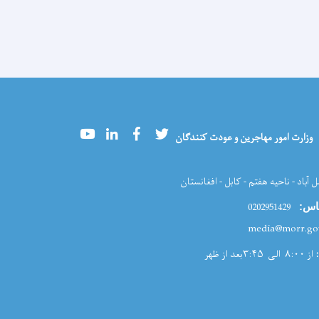
Youtube
LinkedIn
Facebook
Twitter
وزارت امور مهاجرین و عودت کنندگان
ل آباد - ناحیه هفتم - کابل - افغانستان
0202951429
اس:
از ۸:۰۰ الی ۳:۴۵بعد از ظهر