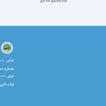
given questions.
نشانی
: واص
شماره تم
ایمیل
: media@morr.gov.af
اوقات کاری: