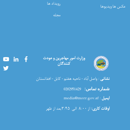
رویداد ها
عکس ها ویدیوها
مجله
Youtube
LinkedIn
Facebook
وزارت امور مهاجرین و عودت
کنندگان
Twitter
نشانی
: واصل آباد - ناحیه هفتم - کابل - افغانستان
0202951429
شماره تماس:
ایمیل
: media@morr.gov.af
اوقات کاری:
از ۸:۰۰ الی ۳:۴۵بعد از ظهر