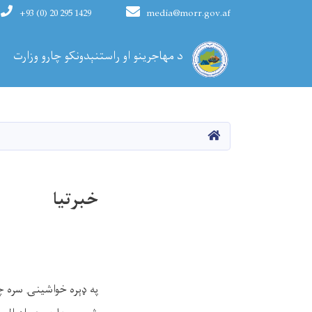
+93 (0) 20 295 1429
media@morr.gov.af
Main navigation
د مهاجرینو او راستنېدونکو چارو وزارت
کورپاڼه
خبرتیا
په ډېره خواشینۍ سره چې