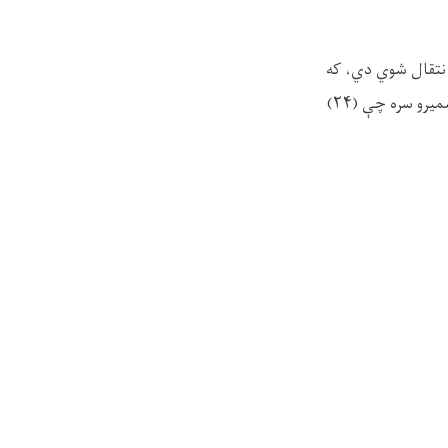
انتقال شوي دي، که
چیرته کوم هېوادوال غواړي، د پېښې د قربانیانو د هویت په اړه معلومات تر لاسه کړي، نو له لاندې شمیرو سره چې (۲۴)