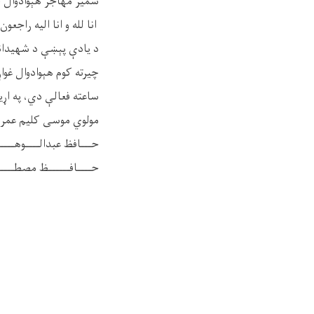
شمیر مهاجر هېوادوال چ
انا لله و انا الیه راجعون.
د یادې پېښې د شهیدانو
ساعته فعالې دي، په اړ
مولوي موسی کلیم عمري: ۰۸۹۳۵
حـــافظ عبدالــــوهــــــاب: ۷
حــــافــــــظ مصطـــــفی۴۶۳۰۶