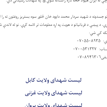
ې له ایران هیواد څخه تازه راستانه شوي وو، په شهادت رسیدلي دي.
 جسدونه د شهید سردار محمد داوود خان څلور سوه بستریز روغتون ته را 
یکه کې شي:
۰۷۰۵۵
۰۷۰۰۵۳۱۳۲
۰۷۰۸۹
لیست شهدای ولایت کابل
لیست شهدای ولایت غزنی
لیست شهدای ولایت پروان