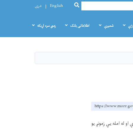
SEARCH
English
دری
وژې
شمېرې
اطلاعاتی بانک
زموږ سره اړيکه
https://www.morr.gov
و له امله یې زمونږ یو