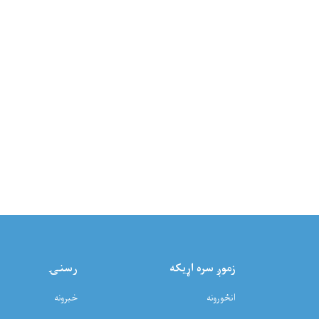
زموږ سره اړيکه
رسنۍ
انځورونه
خبرونه