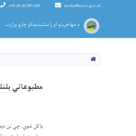
+93 (0) 20 295 1429
media@morr.gov.af
Main navigation
د مهاجرینو او راستنېدونکو چارو وزارت
کورپاڼه
مطبوعاتي بلن
ټاکل شوې، چې نن دوشنبه