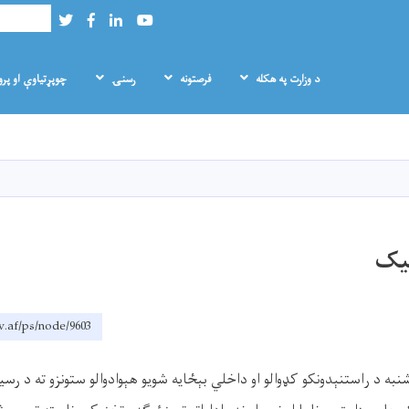
لټون
Twitter
Facebook
LinkedIn
Youtube
د وزارت په هکله
فرصتونه
رسنۍ
چوپړتیاوې او پر
Skip
to
main
content
لیک
.af/ps/node/9603
 د راستنېدونکو کډوالو او داخلي بېځایه شویو هېوادوالو ستونزو ته د رسی