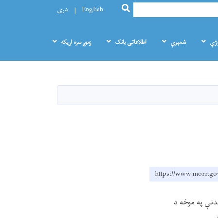
SEARCH
English
دری
وژې
شمېرې
اطلاعاتی بانک
زموږ سره اړيکه
https://www.morr.gov
دنې په موخه د