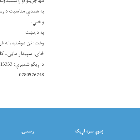
مهاجرینو او راستنېدونکو
په همدې مناسبت د رسنیو
واخلي.
په درنښت
وخت: نن دوشنبه، له غرمې وروست
ځای: سپيدار ماڼۍـ کا
د اړیکو شمېرې: 0789613333
0780576748
زموږ سره اړيکه
رسنۍ