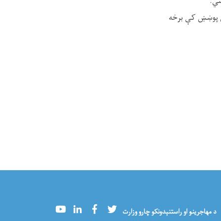
شي.
ري پوښښ کې برخه
Youtube
LinkedIn
Facebook
Twitter
د مهاجرینو او راستنېدونکو چارو وزارت