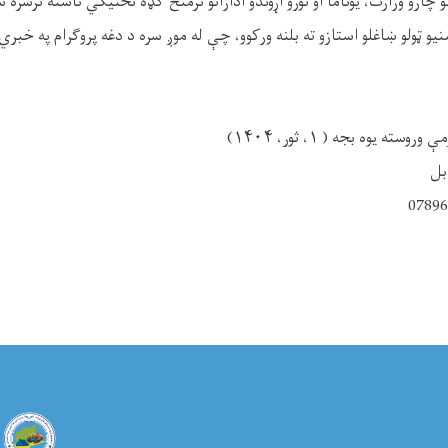
 چارو وزارت، یوناما او نورو اړوندو اداراتو ترمنځ ګډه تخنیکي ناسته ترسره 
 ټولو ښاغلو استازو ته بلنه ورکوو، چې له موږ سره د دغه پروګرام په خب
ه یوه بجه ( ۱، ثور، ۱۴۰۴)
بل