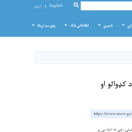
SEARCH
English
دری
وژې
شمېرې
اطلاعاتی بانک
زموږ سره اړيکه
 کډوالو او
https://www.morr.gov
پلي، چې له امله یې پر