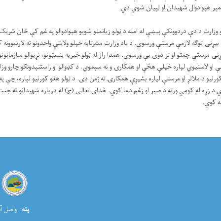
مېر هېوادوال شهیدان او ټپیان شوي دي.
رو وزارت د دې دردوونکې پېښې له امله د ټولو زیانمنو شویو هېوادوالو په غم کې ځان شریک
ه بیړنۍ توګه لازمې مرستې ورسوي. د یاد وزارت مشرتابه خپلو ولایتي واحدونو ته لارښوونه 
یړنۍ مرستې چمتو او تر دوی یې ورسوي. همدا راز له ټولو خیریه بنسټونو، نړیوالو سازمانو
ې او لاسنیوي لپاره خپلې هڅې او همکارۍ و نه ‌سپموي. د کډوالو او راستنېدونکو چارو وزار
رنیو د ملاتړ او مرستې لپاره بشپړې همکارۍ ته ژمن دی. د ټولو هغو کورنیو لپاره، چې 
 د زړه له کومي ورته د صبر او زغم دعا کوي. خدای تعالی (ج) له درباره شهیدانو ته جنت ا
په کوي.
پته
: واصل آب