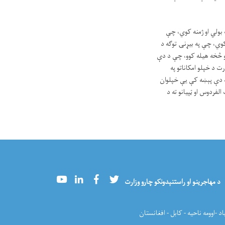
 بولي او ژمنه کوي، چې
کوي، چې په بیړنۍ توګه د
نو څخه هیله کوو، چې د دې
ت د خپلو امکاناتو په
په دې پېښه کې یې خپلوان
لفردوس او ټپیانو ته د
Youtube
LinkedIn
Facebook
Twitter
د مهاجرینو او راستنېدونکو چارو وزارت
اد -اوومه ناحیه - کابل - افغانستان