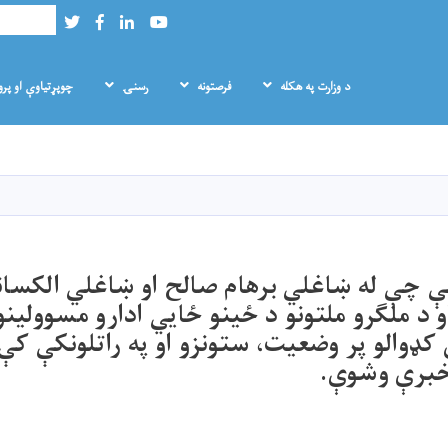
لټون
Twitter
Facebook
LinkedIn
Youtube
د وزارت په هکله
فرصتونه
رسنۍ
چوپړتیاوې او پر
Skip
to
main
content
ې چې له ښاغلي برهام صالح او ښاغلي الکسان
او د ملګرو ملتونو د ځینو ځايي ادارو مسوولین
 کډوالو پر وضعیت، ستونزو او په راتلونکې کې
 خبرې وشوې.