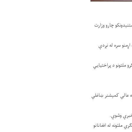
تنېدونکو چارو وزارت
اړمنو سره له نږدې
رو ملتونو د پراختیايي
 له عالي کمېشنر ښاغلي
 خبرې وشوې.
ي ملتونه له افغانانو