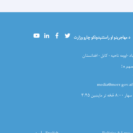
Youtube
LinkedIn
Facebook
Twitter
د مهاجرینو او راستنېدونکو چارو وزارت
اد -اوومه ناحیه - کابل - افغانستان
میره
:
:med
سهار ۸:۰۰ څځه تر ماپښین ۳:۴۵