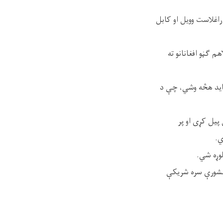
راغلاست وویل او کابل
 ګڼو افغانانو ته
 باید هڅه وشي، چې د
پیل کړی او پر
ي.
وړه شي.
ا مشورې سره شریکې