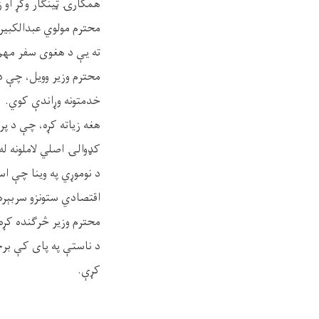
همکارۍ ټينګار وکړ او ز
محترم مولوي عبدالکبیر 
ته یې د هغوی سفر مهم ا
محترم وزیر وویل، چې د 
خدمتونه وړاندې کوي.
هغه زیاته کړه، چې د پر
کډوالۍ اصلي لاملونه ل
د نوموړي په وینا چې ا
اقتصادي ستونزو سربېره م
محترم وزیر څرګنده کړه
د ناستې په پای کې برخه
کړې.