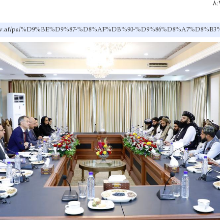
rr.gov.af/ps/%D9%BE%D9%87-%D8%AF%DB%90-%D9%86%D8%A