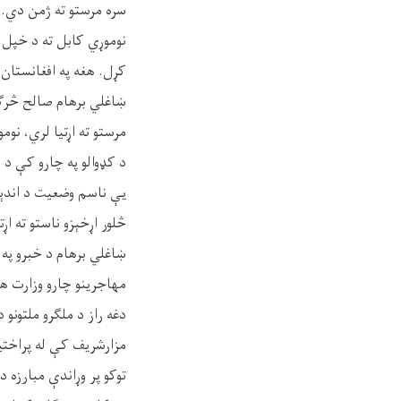
سره مرستو ته ژمن دي.
نوموړي کابل ته د خپل س
کړل. هغه په افغانستان 
ښاغلي برهام صالح څرګنده
مرستو ته اړتیا لري، ن
د کډوالو په چارو کې د م
یې ناسم وضعیت د اندېښن
څلور اړخېزو ناستو ته اړتی
ښاغلي برهام د خبرو په 
مهاجرینو چارو وزارت ه
دغه راز د ملګرو ملتونو 
مزارشریف کې له پراختی
توکو پر وړاندې مبارزه د