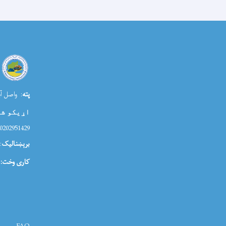
پته
: واصل آب
اړیکو ش
0202951429
برېښنالیک
ia@morr.gov.af
کاری وخت: