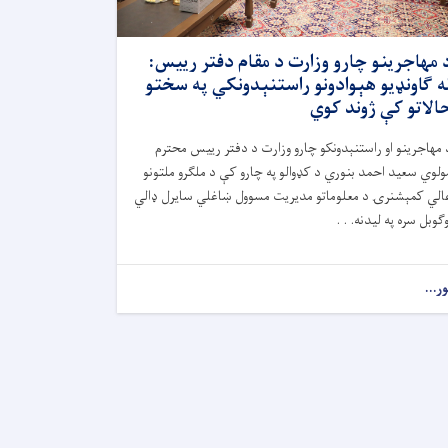
 مهاجرینو چارو وزارت د مقام دفتر رییس:
ه ګاونډیو هېوادونو راستنېدونکي په سختو
الاتو کې ژوند کوي
 مهاجرینو او راستنېدونکو چارو وزارت د دفتر رییس محترم
ولوي سعید احمد بنوري د کډوالو په چارو کې د ملګرو ملتونو
الي کمېشنرۍ د معلوماتو مدیریت مسوول ښاغلي سایرل ډالي
وګوبل سره په لیدنه. . .
ور...