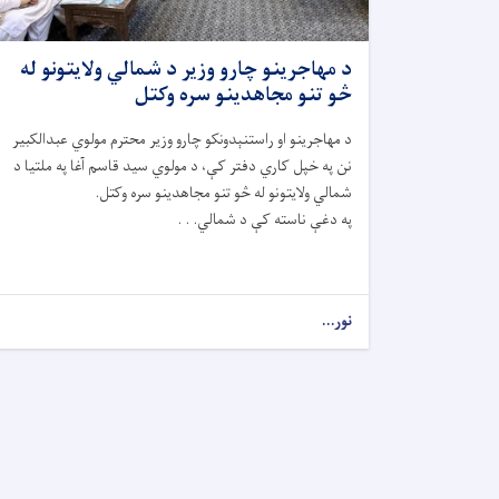
د مهاجرینو چارو وزیر د شمالي ولایتونو له
څو تنو مجاهدینو سره وکتل
د مهاجرینو او راستنېدونکو چارو وزیر محترم مولوي عبدالکبیر
نن په خپل کاري دفتر کې، د مولوي سید قاسم آغا په ملتیا د
شمالي ولایتونو له څو تنو مجاهدینو سره وکتل.
په دغې ناسته کې د شمالي. . .
نور...