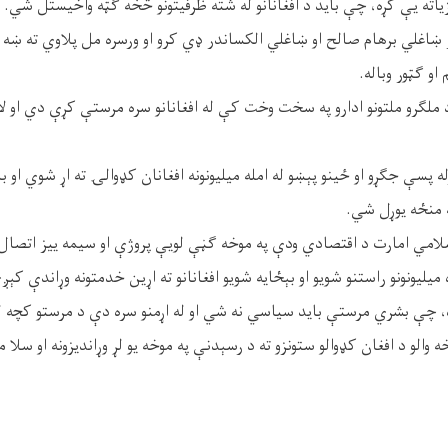
یاته یې کړه، چې باید د افغانانو له شته ظرفیتونو څخه ګټه واخیستل شي.
ښاغلي برهام صالح او ښاغلي الکساندر ډي کرو او ورسره مل پلاوي ته ښه 
و ګټور وباله.
ملګرو ملتونو ادارو په سخت وخت کې له افغانانو سره مرستې کړې دي او لاهم
له پسې جګړو او ځینو پېښو له امله میلیونونه افغانان کډوالۍ ته اړ شوي او
ه منځه یوړل شي.
سلامي امارت د اقتصادي ودې په موخه ګڼې لویې پروژې او سیمه ییز اتصال 
یلیونونو راستنو شویو او بېځایه شویو افغانانو ته اړین خدمتونه وړاندې کېږ
، چې بشري مرستې باید سیاسي نه شي او له اړمنو سره دې د مرستو کچه ل
 والو د افغان کډوالو ستونزو ته د رسېدنې په موخه یو لړ وړاندیزونه او سل