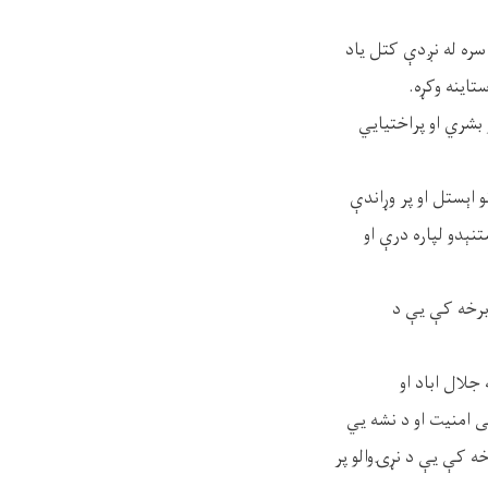
 سره له نږدې کتل یاد
تاینه وکړه.
 بشري او پراختیايي
 اېستل او پر وړاندې
نېدو لپاره درې او
 برخه کې یې د
جلال اباد او
ی امنیت او د نشه یي
رخه کې یې د نړۍوالو پر