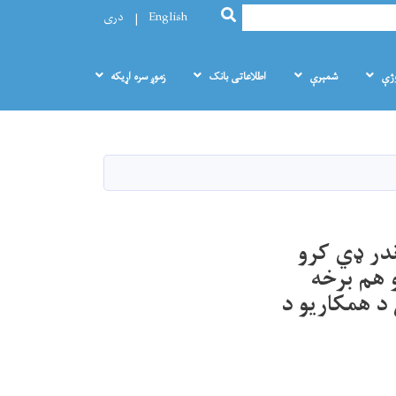
SEARCH
English
دری
وژې
شمېرې
اطلاعاتی بانک
زموږ سره اړيکه
در ډي کرو
و هم برخه
 د همکاریو د