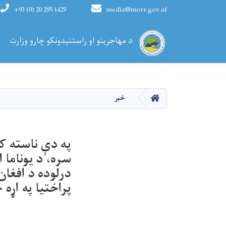
+93 (0) 20 295 1429
media@morr.gov.af
Main navigation
د مهاجرینو او راستنېدونکو چارو وزارت
کورپاڼه
خبر
په دې ناسته ک
سره، د یوناما 
درلوده د افغان
پراختیا په اړه