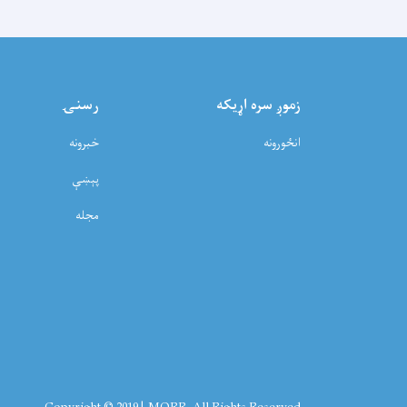
زموږ سره اړيکه
رسنۍ
انځورونه
خبرونه
پېښې
مجله