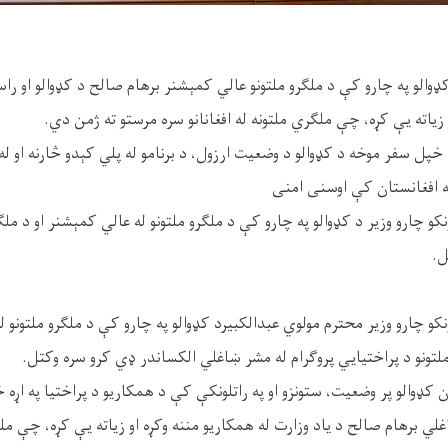
والو په چارو کې د ملګرو ملتونو عالي کمېشنر برهام صالح د کډوالو او راس
 زیاته یې کړه، چې ملګري ملتونه له افغانانو سره مرستو ته ژمن دي.
پل سفر موخه د کډوالو د وضعیت ارزول، د برنامو له پلي کېدو څارنه او له 
ه افغانستان کې اوسنی امنی
کو چارو وزیر د کډوالو په چارو کې د ملګرو ملتونو له عالي کمېشنر او د ملګ
ل.
نکو چارو وزیر محترم مولوي عبدالکبیرد کډوالو په چارو کې د ملګرو ملتونو
ملتونو د پراختیايي پروګرام له مشر ښاغلي الکساندر ډي کرو سره وکتل.
 کډوالو پر وضعیت، ستونزو او په راتلونکې کې د همکاریو د پراختیا په اړه
ي برهام صالح د یاد وزارت له همکاریو مننه وکړه او زیاته یې کړه، چې ملګر