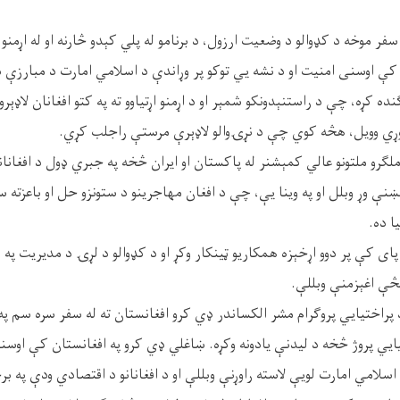
فر موخه د کډوالو د وضعیت ارزول، د برنامو له پلي کېدو څارنه او له اړمنو
کې اوسنی امنیت او د نشه یي توکو پر وړاندې د اسلامي امارت د مبارزې س
 کړه، چې د راستنېدونکو شمېر او د اړمنو اړتیاوو ته په کتو افغانان لاډېرو
وموړي وویل، هڅه کوي چې د نړۍوالو لاډېرې مرستې راجلب کړي.
لګرو ملتونو عالي کمېشنر له پاکستان او ایران څخه په جبري ډول د افغانانو
ې وړ وبلل او په وینا یې، چې د افغان مهاجرینو د ستونزو حل او باعزته ست
ا ده.
پای کې پر دوو اړخېزه همکاریو ټینکار وکړ او د کډوالو د لړۍ د مدیریت په
څې اغېزمنې وبللې.
د پراختیايي پروګرام مشر الکساندر ډي کرو افغانستان ته له سفر سره سم په 
ايي پروژ څخه د لیدنې یادونه وکړه. ښاغلي ډي کرو په افغانستان کې اوسن
 اسلامي امارت لویې لاسته راوړنې وبللې او د افغانانو د اقتصادي ودې په ب