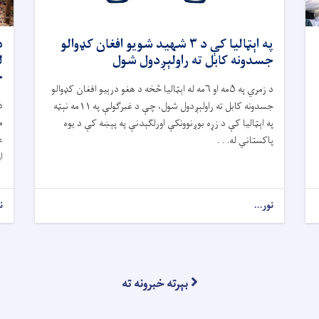
په اېټالیا کې د ۳ شهید شویو افغان کډوالو
د
جسدونه کابل ته راولېږدول شول
ل
ح
د زمري په ۵مه او ۶مه له اېټالیا څخه د هغو درېیو افغان کډوالو
د
جسدونه کابل ته راولېږدول شول، چې د غبرګولې په ۱۱مه نېټه
م
په اېټالیا کې د زړه بوږنوونکې اورلګېدنې په پېښه کې د یوه
ع
پاکستاني له. . .
ا
نور...
ن
بېرته خبرونه ته