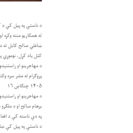
د ناستې په پیل کې د کډ
له همکاریو مننه وکړه او
ښاغلي صالح کابل ته د خ
کتل یاد کړل، نوموړي پ
د مهاجرینو او راستنېدون
پروګرام له مشر سره وکت
۱۴۰۵ چنګاښ ۱۶
د مهاجرینو او راستنېدو
برهام صالح او د ملګرو 
په دې ناسته کې د افغان
د ناستې په پیل کې ښاغل