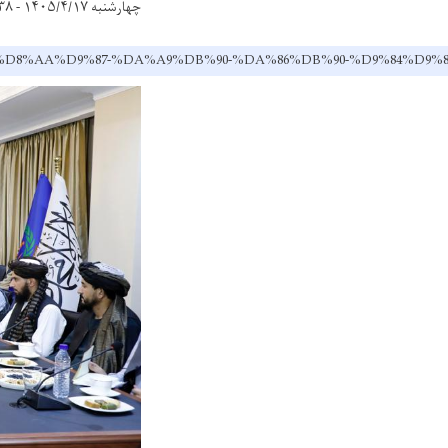
چهارشنبه ۱۴۰۵/۴/۱۷ - ۸:۳۸
7%D8%B3%D8%AA%D9%87-%DA%A9%DB%90-%DA%86%DB%90-%D9%