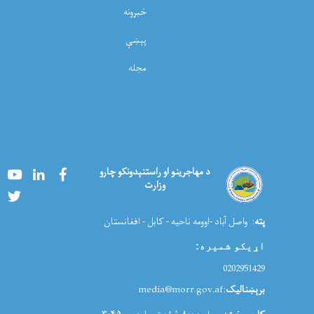
خبرونه
پېښې
مجله
Youtube
LinkedIn
Facebook
د مهاجرینو او راستنېدونکو چارو
وزارت
Twitter
پته
: واصل آباد -اوومه ناحیه - کابل - افغانستان
اړیکو شمیره
:
0202951429
برېښنالیک
:media@morr.gov.af