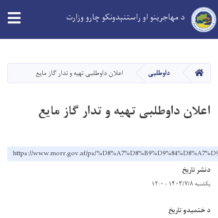
د مهاجرینو او راستنېدونکو چارو وزارت
Skip
to
main
کورپاڼه
داوطلبی
اعلان داوطلبی تهیه و تدار گاز مایع
content
اعلان داوطلبی تهیه و تدار گاز مایع
https://www.morr.gov.af/ps/%D8%A7%D8%B9%D9%84%D
دنشر تاریخ
یکشنبه ۱۴۰۳/۷/۸ - ۱۲:۰
د ختمیدو تاریخ