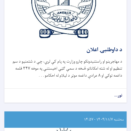
د داوطلبۍ اعلان
د مهاجرینو او راستنېدونکو چارو وزارت په پام کې لري، چې د شتمنیو د سم
تنظیم او له شته امکاناتو څـخه د سمې ګټې اخیستنې په موخه ۳۴۷ قلمه
داغمه توکي او ۸ عرادې داغمه موټر د لیلام له احکامو . . .
نور...
سه‌شنبه ۱۴۰۴/۱۱/۷ - ۱۴:۵۷