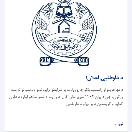
د داوطلبۍ اعلان!
د مهاجرینو او راستنېدونکو چارو وزارت پر شرایطو برابرو ټولو داوطلبانو ته بلنه
ورکوي، چې د روان ۱۴۰۴لمریز مالي کال د وزارت د شنو ساحو لپاره د فلزي
کټارو او کربستون د برابرولو د داوطلبۍ . . .
نور...