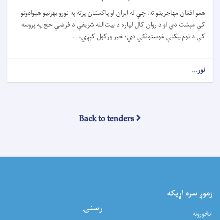
هغو افغان مهاجرینو ته، چې له ایران او پاکستان پرته په نورو بهرنیو هېوادونو
کې مېشت دي او د روان کال لپاره د بیت‌الله شریفې د فرضي حج په پروسه
کې د نوم‌لیکنې غوښتونکي دي؛ خبر ورکول کېږي، . . .
نور...
Back to tenders
زموږ سره اړيکه
رسنۍ
انځورونه