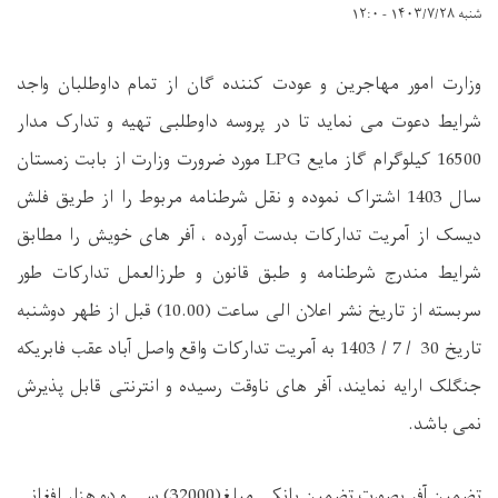
شنبه ۱۴۰۳/۷/۲۸ - ۱۲:۰
وزارت امور مهاجرین و عودت کننده گان از تمام داوطلبان واجد
شرایط دعوت می نماید تا در پروسه داوطلبی تهیه و تدارک مدار
16500 کیلوگرام گاز مایع
LPG
مورد ضرورت وزارت از بابت زمستان
سال 1403 اشتراک نموده و نقل شرطنامه مربوط را از طریق فلش
دیسک از آمریت تدارکات بدست آورده ، آفر های خویش را مطابق
شرایط مندرج شرطنامه و طبق قانون و طرزالعمل تدارکات طور
سربسته از تاریخ نشر اعلان الی ساعت (10.00) قبل از ظهر دوشنبه
تاریخ 30 / 7 / 1403 به آمریت تدارکات واقع واصل آباد عقب فابریکه
جنگلک ارایه نمایند، آفر های ناوقت رسیده و انترنتی قابل پذیرش
نمی باشد.
تضمین آفر بصورت تضمین بانکی مبلغ(32000) سی و دو هزار افغانی