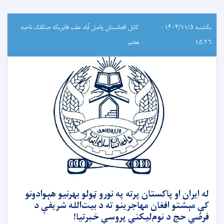
یکشنبه ۱۴۰۴/۱۱/۵ -
کابل افغانستان واصل آباد عقب فابریکه جنکلک ناحیه
۱۵:۲۶
هفتم
له ایران او پاکستان پرته په نورو ټولو بهرنیو هېوادونو
کې مېشتو افغان مهاجرینو ته د بیت‌الله شریفې د
فرضي حج د نوم‌لیکنې پروسې خبرتیا!