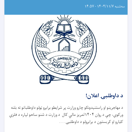
سه‌شنبه ۱۴۰۴/۱۱/۷ - ۱۴:۵۷
د داوطلبۍ اعلان!
د مهاجرینو او راستنېدونکو چارو وزارت پر شرایطو برابرو ټولو داوطلبانو ته بلنه
ورکوي، چې د روان ۱۴۰۴لمریز مالي کال د وزارت د شنو ساحو لپاره د فلزي
کټارو او کربستون د برابرولو د داوطلبۍ . . .