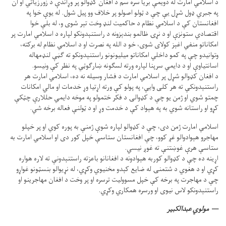
د اسلامي امارت له دویمې بریا سره سم د افغان کډوالو پر وړاندې د زورزیاتي او ان
په جبري ډول شړل یې چې د ټولو اصولو پر خلاف وو پیل شول. له یوې خوا په
افغانستان کې د اسلامي نظام د حاکمیت لنډ وخت تېر شوی و، له بلې خوا
اقتصادي ستونزې او د نړۍ ظالمو بندېزونه د راستنېدونکو لپاره د اسلامي امارت پر
امکاناتو منفي اغېز کولای شوی، خو د الله په نصرت او د اسلامي نظام له برکته،
وتوانیدو چې په کمو داخلي امکاناتو میلیونونو راستنېدونکو ته ګڼې لنډمهاله
اسانتیاوې او د دایمي سرپنا لپاره ورته لسګونه ښارګوټي په نظر کې ونیسو.
د افغان کډوالو شړل پر اسلامي امارت د فشار وسیله نه ده، اسلامي امارت هر
راستنېدونکي ته هر کلی وايي، په پولو کې ورته اړتیا وړ خدمات او مالي امکانات
چمتو شوي او ژمن یو چې د کډوالۍ د فکر ختمولو په موخه دایمي حللارې چټکې
کړو او راستانه شوي به په هېواد کې د خدمت وړ او د ټولنې فعاله برخه شي.
اسلامي امارت ژمن دی، چې د کډوالو لپاره شوې ژمنې به پوره کوي او پر خپلو
مهاجرو هېوادوالو غږ کوو، چې افغانستان ستاسې خپل کور دی او اسلامي امارت به
ستاسې هرې غوښتنې ته غوږ نیسي.
اړینه ده چې د کډوالو کوربه هېوادونه د افغانانو باعزته راستنېدونې ته لاره هواره
کړي او د هغوي د شتمنۍ له ضایع کېدو مخنیوي وکړي، له نړیوالو بنسټونو غواړو
چې د مهاجرت په برخه کې خپل مسوولیت ترسره او پر وخت د افغان مهاجرینو او
راستنېدونکو لاس نیوی او ورسره همکاري وکړي.
مولوي عبدالکبیر