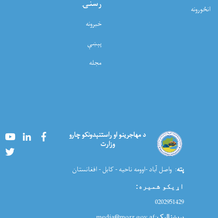
رسنۍ
انځورونه
خبرونه
پېښې
مجله
Youtube
LinkedIn
Facebook
د مهاجرینو او راستنېدونکو چارو
وزارت
Twitter
پته
: واصل آباد -اوومه ناحیه - کابل - افغانستان
اړیکو شمیره
:
0202951429
برېښنالیک
:media@morr.gov.af