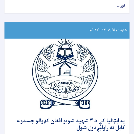
نور...
شنبه ۱۴۰۵/۵/۱۰ - ۱۵:۱۷
په اېټالیا کې د ۳ شهید شویو افغان کډوالو جسدونه
کابل ته راولېږدول شول