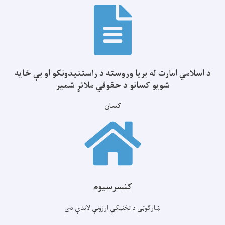
د اسلامي امارت له بریا وروسته د راستنیدونکو او بې ځایه
شویو کسانو د حقوقي ملاتړ شمیر
کسان
کنسرسیوم
ښارګوټي د تخنیکي ارزونې لاندې دي