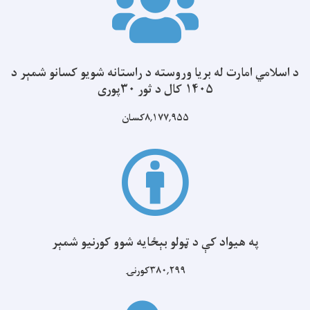
د اسلامي امارت له بریا وروسته د راستانه شویو کسانو شمېر د
۱۴۰۵ کال د ثور ۳۰پوری
۸,۱۷۷,۹۵۵کسان
په هیواد کې د ټولو بېځایه شوو کورنیو شمېر
۳۸۰,۲۹۹کورنۍ