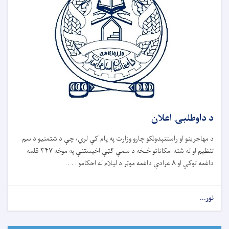
د داوطلبۍ اعلان
د مهاجرینو او راستنېدونکو چارو وزارت په پام کې لري، چې د شتمنیو د سم
تنظیم او له شته امکاناتو څـخه د سمې ګټې اخیستنې په موخه ۳۴۷ قلمه
داغمه توکي او ۸ عرادې داغمه موټر د لیلام له احکامو . . .
نور...