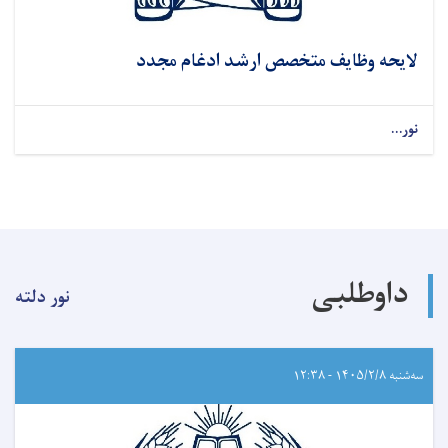
لایحه وظایف متخصص ارشد ادغام مجدد
نور...
داوطلبی
نور دلته
سه‌شنبه ۱۴۰۵/۲/۸ - ۱۲:۳۸