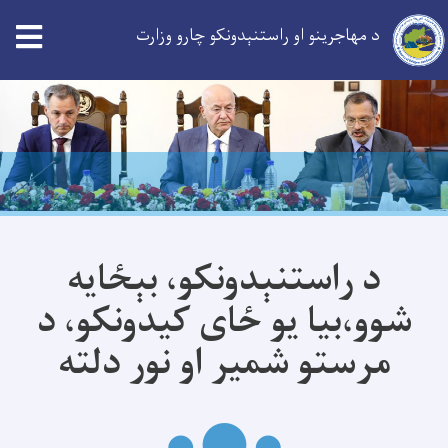
د مهاجرینو او راستنېدونکو چارو وزارت
Skip
to
main
content
د راستنېدونکو، بېځايه
شوو،بیا یو ځای کيدونکو، د
مرستو شمير او نور دلته