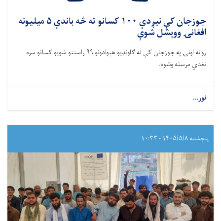
جوزجان کې نيږدې ۱۰۰ کسانو ته څه باندې ۵ میلیونه
افغانۍ ووېشل شوې
روانه اونۍ په جوزجان کې له ګاونډیو هېوادونو ۹۹ راستنو شویو کسانو سره
نغدي مرسته وشوه.
نور...
پنجشنبه ۱۴۰۵/۵/۸ - ۱۰:۳۳