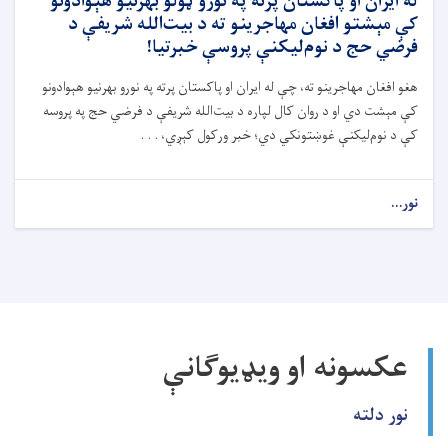
له ایران او پاکستان پرته په نورو ټولو بهرنیو هېوادونو
کې مېشتو افغان مهاجرینو ته د بیت‌الله شریفې د
فرضي حج د نوم‌لیکنې پروسې خبرتیا!
هغو افغان مهاجرینو ته، چې له ایران او پاکستان پرته په نورو بهرنیو هېوادونو
کې مېشت دي او د روان کال لپاره د بیت‌الله شریفې د فرضي حج په پروسه
کې د نوم‌لیکنې غوښتونکي دي؛ خبر ورکول کېږي، . . .
نور...
عکسونه او ویډیوګانې
نور دلته