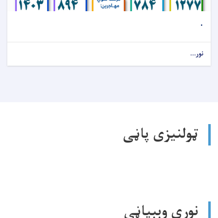
.
نور...
ټولنیزی پاڼی
نورې وېبپاڼې