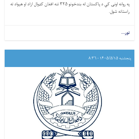
په روانه اونۍ کې د پاکستان له بندخونو ۳۲۵ تنه افغان کډوال ازاد او هېواد ته
راستانه شول.
نور...
پنجشنبه ۱۴۰۵/۵/۱۵ - ۸:۳۶