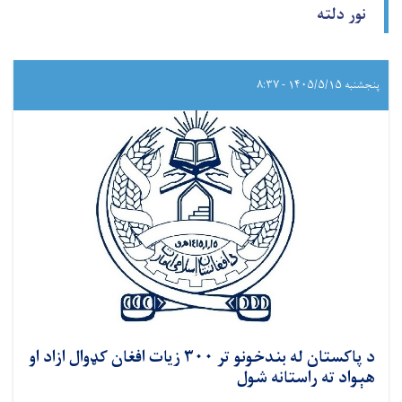
نور دلته
پنجشنبه ۱۴۰۵/۵/۱۵ - ۸:۳۷
د پاکستان له بندخونو تر ۳۰۰ زیات افغان کډوال ازاد او
هېواد ته راستانه شول