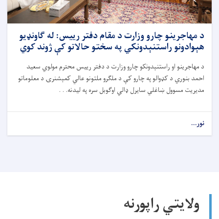
د مهاجرینو چارو وزارت د مقام دفتر رییس: له ګاونډیو
هېوادونو راستنېدونکي په سختو حالاتو کې ژوند کوي
د مهاجرینو او راستنېدونکو چارو وزارت د دفتر رییس محترم مولوي سعید
احمد بنوري د کډوالو په چارو کې د ملګرو ملتونو عالي کمېشنرۍ د معلوماتو
مدیریت مسوول ښاغلي سایرل ډالي اوګوبل سره په لیدنه. . .
نور...
ولایتي راپورنه