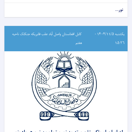
نور...
یکشنبه ۱۴۰۴/۱۱/۵ -
کابل افغانستان واصل آباد عقب فابریکه جنکلک ناحیه
۱۵:۲۶
هفتم