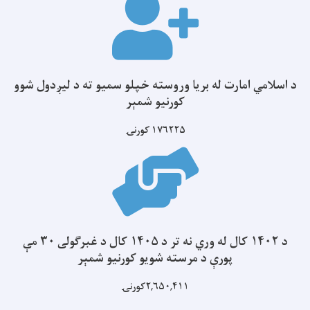
د اسلامي امارت له بریا وروسته خپلو سمیو ته د لیږدول شوو
کورنیو شمېر
۱۷۶۲۲۵
کورنۍ
د ۱۴۰۲ کال له وري نه تر د ۱۴۰۵ کال د غبرګولی ۳۰ مې
پورې د مرسته شویو کورنیو شمېر
۲,۶۵۰,۴۱۱کورنۍ