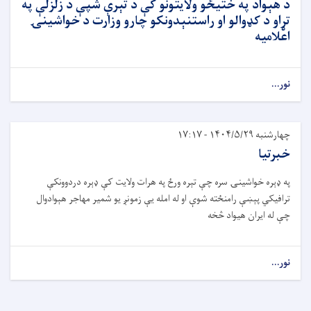
د هېواد په ختیځو ولایتونو کې د تېرې شپې د زلزلې په
تړاو د کډوالو او راستنېدونکو چارو وزارت د خواشینۍ
اعلامیه
نور...
چهارشنبه ۱۴۰۴/۵/۲۹ - ۱۷:۱۷
خبرتیا
په ډېره خواشینۍ سره چې تېره ورځ په هرات ولایت کې ډېره دردوونکې
ترافیکي پېښې رامنځته شوې او له امله یې زمونږ یو شمیر مهاجر هېوادوال
چې له ایران هیواد څخه
نور...