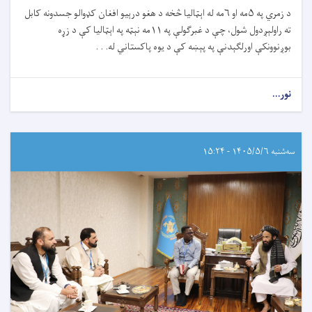
د زمري په ۵مه او ۶مه له اېټالیا څخه د هغو درېیو افغان کډوالو جسدونه کابل
ته راولېږدول شول، چې د غبرګولې په ۱۱مه نېټه په اېټالیا کې د زړه
بوږنوونکې اورلګېدنې په پېښه کې د یوه پاکستاني له. . .
نور...
سه‌شنبه ۱۴۰۵/۵/۶ - ۱۵:۲۴