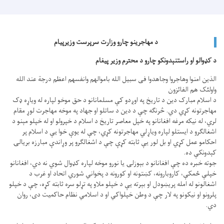
د مهاجرینو چارو وزارت سرپرست وزیرپیام
د کډوالو او راستنېدونکو چارو د محترم وزیر پیغام
الذین امنوا وهاجروا وجاهدوا فی سبیل الله باموالهم وانفسهم اعظم درجة عند الله
واولئک هم الفائزون
د اسلام مبارک دین د تاریخ په اوږدو کې مسلمانانو د حق موخو لپاره له ویاړه ډک
مهاجرتونه کړي دي. څرنګه چې د دین د ساتلو او جهاد په موخه مهاجرت لوړ مقام
لري، له نیکه مرغه افغانانو په خپل معاصر تاریخ د اسلام د خپرولو او له خپلو مېنو د
اشغالګرو د ایستلو لپاره ویاړلي مهاجرتونه کړي، چې له یوې خوا یې د اسلام پر
احکامو عمل کړي او بل لور یې ثابته کړې چې د اشغالګرو پر وړاندې مبارزه بريالۍ
کېدونکې ده.
جوته خبره ده چې افغانانو د بېوزلۍ یا نورو موخه لپاره کډوال شوي نه دي، افغانانو
خپلې ځمکې، کاروبارونه، کښتونه او کورونه د پخواني شوري اتحاد او غرب د
اشغالونو له امله پريښودل او بېرته یې د خپلو ملاو په تړلو سره ثابته کړه، چې د خپلو
پلرونو او نیکونو په لار چې د وطن خپلواکي او د اسلامي نظام حاکمیت دی، روان
دي.