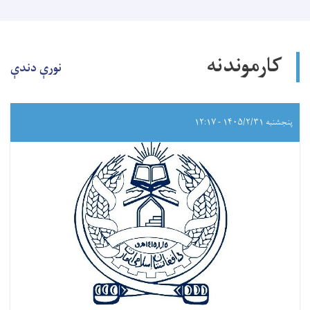
کارموندنه
نورې دندې
پنجشنبه ۱۴۰۵/۲/۳۱ - ۱۲:۱۷