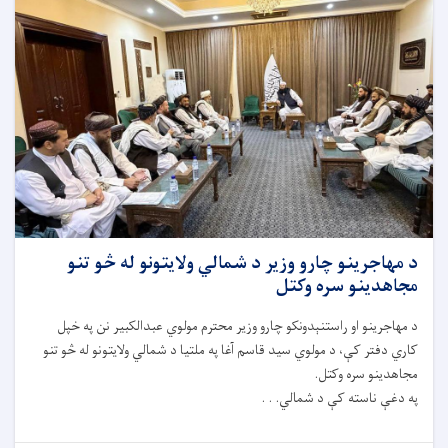
د مهاجرینو چارو وزیر د شمالي ولایتونو له څو تنو
مجاهدینو سره وکتل
د مهاجرینو او راستنېدونکو چارو وزیر محترم مولوي عبدالکبیر نن په خپل
کاري دفتر کې، د مولوي سید قاسم آغا په ملتیا د شمالي ولایتونو له څو تنو
مجاهدینو سره وکتل.
په دغې ناسته کې د شمالي. . .