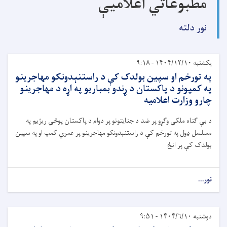
مطبوعاتي اعلامیې
نور دلته
یکشنبه ۱۴۰۴/۱۲/۱۰ - ۹:۱۸
په تورخم او سپین بولدک کې د راستنېدونکو مهاجرینو
په کمپونو د پاکستان د ړندو بمباریو په اړه د مهاجرینو
چارو وزارت اعلامیه
د بې ګناه ملکي وګړو پر ضد د جنایتونو پر دوام د پاکستان پوځي ریژیم په
مسلسل ډول په تورخم کې د راستنېدونکو مهاجرینو پر عمري کمپ او په سپین
بولدک کې پر انځ
نور...
دوشنبه ۱۴۰۴/۶/۱۰ - ۹:۵۱