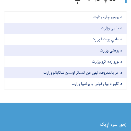
د بهرنیو چارو وزارت
د مالیې وزارت
د عامې روغتیا وزارت
د پوهنې وزارت
د لوړو زده کړو وزارت
د امر بالمعروف، نهی عن المنکر اوسمع شکایاتو وزارت
د کلیو د بیا رغونې او پرختیا وزارت
زموږ سره اړيکه