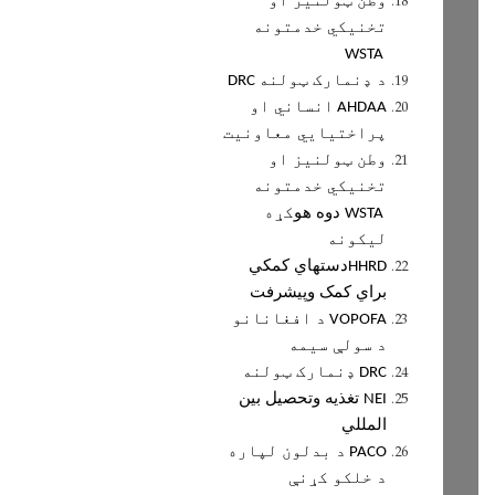
وطن ټولنيز او
تخنيکي خدمتونه
WSTA
د ډنمارک ټولنه
DRC
انساني او
AHDAA
پراختيايي معاونيت
وطن ټولنيز او
تخنيکي خدمتونه
دوه هو
کړه
WSTA
ليکونه
دستهاي کمکي
HHRD
براي کمک وپيشرفت
د افغانانو
VOPOFA
د سولې سيمه
ډنمارک ټولنه
DRC
تغذيه وتحصيل بين
NEI
المللي
د بدلون لپاره
PACO
د خلکو کړنې