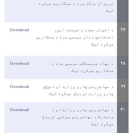
نړيوال مرکز سره د همکاريو هوکړه
ليک
Download
۲۷
د احيای مجدد و توسعه امور
اجمتاعي زنان موسسې سره د همکاريو
هوکړه ليک
Download
۲۸
د نهاد همبستګۍ موسسې سره د
همکاريو هوکړه ليک
Download
۲۹
د مهاجرينو چارو وزارت او د ښځو
چارو وزارت ترمنځ هوکړه ليک
Download
۳۰
د مهاجرينو چارو وزارت او د
ډنمارک د مهاجرينو ټولنې ترمنځ
هوکړه ليک