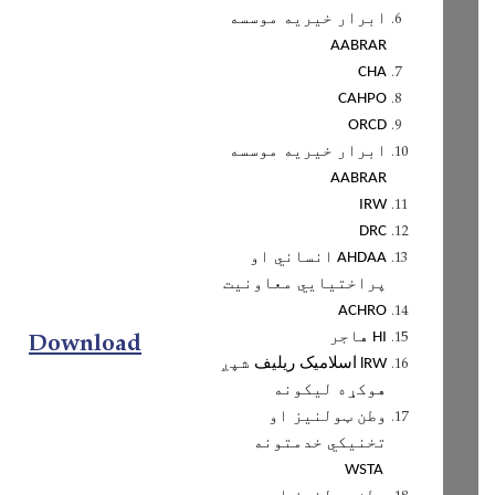
ابرار خيريه موسسه
AABRAR
CHA
CAHPO
ORCD
ابرار خيريه موسسه
AABRAR
IRW
DRC
انساني او
AHDAA
پراختيايي معاونيت
ACHRO
Download
هاجر
HI
اسلاميک ريليف
شپږ
lRW
هوکړه ليکونه
وطن ټولنيز او
تخنيکي خدمتونه
WSTA