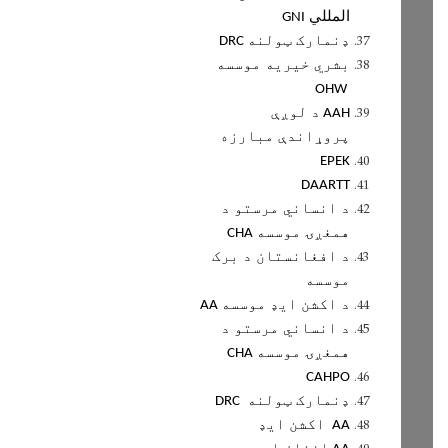
المللي
GNI
ډنمارک ټولنه
DRC
بشري خيريه موسسه
OHW
د لوږې
AAH
پروړاندې مبارزه
EPEK
DAARTT
د انساني مرستو د
همغږۍ موسسه
CHA
د افغانستان د برک
موسسه
د اکشن ايډ موسسه
AA
د انساني مرستو د
همغږۍ موسسه
CHA
CAHPO
ډنمارک ټولنه
DRC
اکشن ايډ
AA