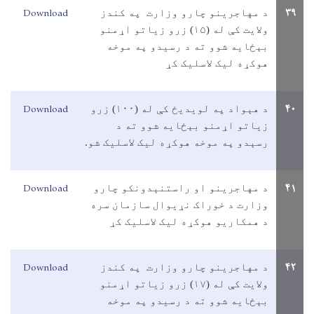
Download
۳۹
د مهاجرينو چارو وزارت په کندز
ولايت کې له (
۱۵
) زرو زياتو اړمنو
بېځايه شوو ته د رسيدو په موخه
هوکړه ليک لاسليک کړ
Download
۴۰
د هېواد په لويديځ کې له (
۱۰۰
) زرو
زياتو اړمنو بېځايه شوو ته د
رسېدو په موخه هوکړه ليک لاسليک شو.
Download
۴۱
د مهاجرينو او راستنېدونکو چارو
وزارت د خوراک نړيوال سازمان سره
د همکاريو هوکړه ليک لاسليک کړ
Download
۴۲
د مهاجرينو چارو وزارت په کندز
ولايت کې له (
۱۷
) زرو زياتو اړمنو
بېځايه شوو ته د رسيدو په موخه