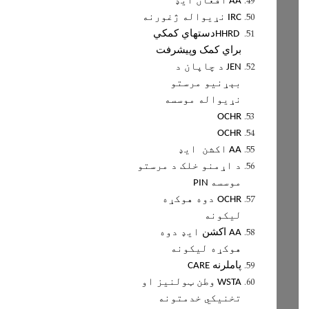
افغان ايډ
AA
نړيواله ژغورنه
IRC
دستهاي کمکي
HHRD
براي کمک وپيشرفت
د چاپان د
JEN
بېړنيو مرستو
نړيواله موسسه
OCHR
OCHR
اکشن ايډ
AA
د اړمنو خلک د مرستو
موسسه
PIN
دوه هوکړه
OCHR
ليکونه
اکشن
ايډ دوه
AA
هوکړه ليکونه
پاملرنه
CARE
وطن ټولنيز او
WSTA
تخنيکي خدمتونه