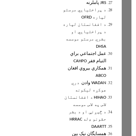
پاملرنه
JRS
د پراختيايي مرستو
لپاره
OFRD
د افغانستان لپاره
د پراختيايي او
بشري مرستو موسسه
DHSA
عمل اجتماعي براي
التيام فقر
CAHPO
همکاري بيروي افغان
ABCO
وادن
دري
WADAN
هوکړه ليکونه
د افغانستان
HIHAO
لاس په لاس موسسه
د څېړنې او د بشر
حقونو ډله
HRRAC
DAARTT
همسايگان نيک بين