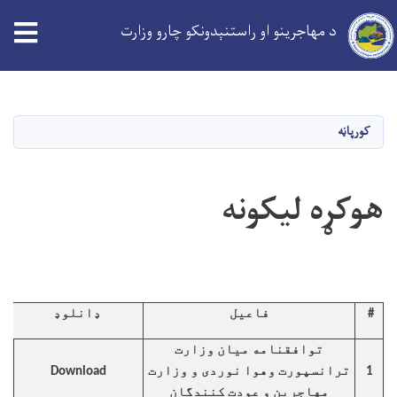
د مهاجرینو او راستنېدونکو چارو وزارت
Skip
to
main
کورپاڼه
content
هوکړه لیکونه
#
فاعیل
ډانلوډ
توافقنامه میان وزارت
1
ترانسپورت وهوا نوردی و وزارت
Download
مهاجرین و عودت کنندگان