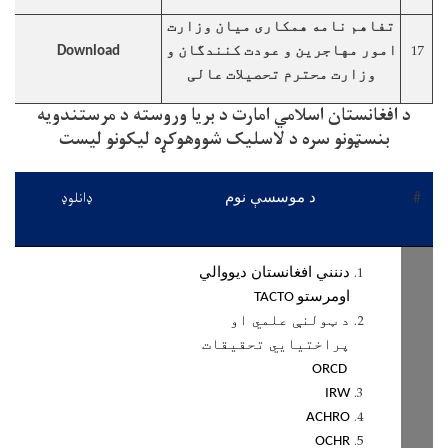
تفاهم نامه همکاری میان وزارت
17
امور مهاجرین و عودت کنندگان و
Download
وزارت محترم تحصیلات عالی
د افغانستان اسلامي امارت د بريا وروسته د مرستندويه
بنسټونو سره د لاسليک شووهوکړه ليکونو ليست
#
ډانلوډ
د موسسې نوم
دننني افغانستان ديووالي
اومرستو
TACTO
د ټولنې علمي او
پراختيايي تحقيقات
ORCD
IRW
ACHRO
OCHR