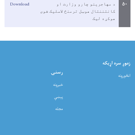
Download
۵۰
د مهاجرينو چارو وزارت او
کانتننتال هوټل ترمنځ لاسليک شوی
هوکړه ليک
زموږ سره اړيکه
رسنۍ
انځورونه
خبرونه
پېښې
مجله