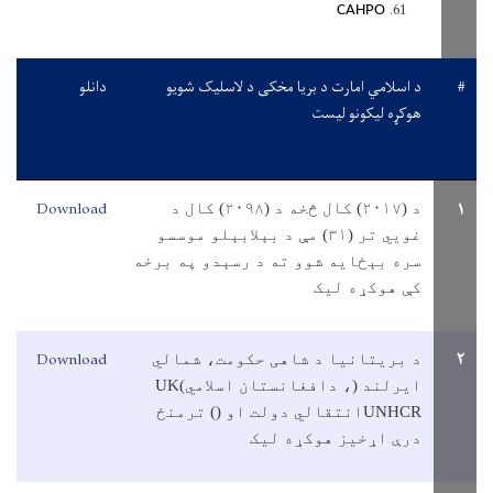
CAHPO
#
د اسلامي امارت د بریا مخکی د لاسلیک شویو
دانلو
هوکړه لیکونو لیست
Download
۱
د (
۲۰۱۷
) کال څخه د (
۲۰۹۸
) کال د
غويي تر (
۳۱
) مې د بېلابېلو موسسو
سره بېځايه شوو ته د رسېدو په برخه
کې هوکړه ليک
Download
۲
د بريتانيا د شاهی حکومت، شمالي
ايرلند
(
، دافغانستان اسلامي
)
UK
UNHCR
انتقالي دولت او (
) ترمنځ
درې اړخيز هوکړه ليک