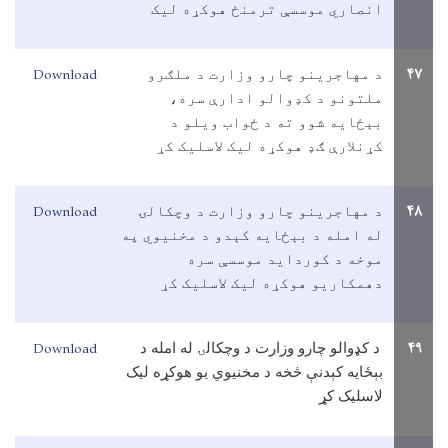
انصاري موسسې ترمنځ هوکړه ليک
Download
۴۷
د مهاجرينو چارو وزارت د ملګرو
ملتونو د کډوالو ادارې سره،
بېځايه شوو ته د ځواب ويلو د
کړنلارې ګډ هوکړه ليک لاسليک کړ
Download
۴۸
د مهاجرينو چارو وزارت د وچکالۍ
له امله د بېځايه کېدو د مخنيوي په
موخه د کوردايد موسسې سره
دهمکاريو هوکړه ليک لاسليک کړ
Download
۴۹
د کډوالو چارو وزارت د وچکالۍ له امله د
بېځايه کېدنې څخه د مخنيوي يو هوکړه ليک
لاسليک کړ