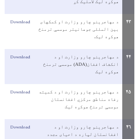
هوکړه ليک لاسليک کړ
Download
۴۳
د مهاجرينو چارو وزارت او کمکهای
بين المللی جوهانيتر موسسې ترمنځ
هوکړه ليک.
Download
۴۴
د مهاجرينو چارو وزارت او د
انکشاف افغان(
ADA
) موسسې ترمنځ
هوکړه ليک
Download
۴۵
د مهاجرينو چارو وزارت او د کميته
رفاه مناطق مرکزي افغانستان
موسسې ترمنځ هوکړه ليک
Download
۴۶
د مهاجرينو چارو وزارت او د
افغانستان لپاره د احيای مجدد