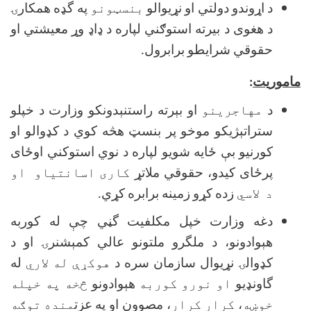
د اړوندو دولتي او نړيوالو
بنسټونو
په گډه همكارۍ
د هغوى د بیرته استوګني لپاره د ډاډ وړ معیشتي او
حقوقي شرايطو برابرول.
ماموريت
:
د
مهاجرینو
او بېرته راستنېدونكو وزارت د خپلو
ستراتېژيكو موخو پر بنسټ هڅه كوي د كډوالو او
كورنيو بې ځايه شويو لپاره د نوي استوکني اوځای
پرځای کیدو، حقوقي ملاتړ
کاری اسانتیاو او
د لاسي
زده كړو زمينه برابره كړي.
دغه وزارت خپل مكلفيت گڼي چې له كوربه
هېوادونو، د ملگرو ملتونو عالي كمېشنرۍ او د
كډوالۍ نړيوال سازمان سره د
هوکړې له لاري
له
گاونډيو
او نورو کوربه
هېوادونو
څخه په خپله
خوښه
،
کرار کرار
، مصوون او په عزت
منده
توګه