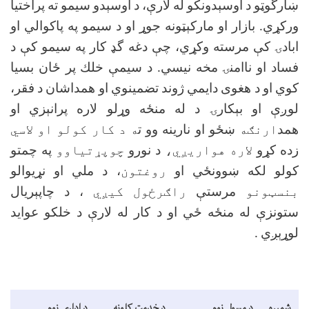
ښارگوټو د اوسېدونكو له لارې، د اوسېدو سيمو ته پراختيا
وركړي. بازار او ماركېټونه جوړ او د سيمو په پاكوالي او
ابادۍ كې مرسته وكړي، چې دغه گډ كار په سيمو كې د
فساد او ناامنۍ مخه نيسي. د سيمې خلك پر ځان بسيا
كوي او د هغوى دايمي ژوند تضمينوي او همداشان د فقر،
لوږې او بېكارۍ د له منځه وړلو لاره پرانېزي او
همد
ارنګه
ښځو او نارينه وو ت
ه د کار کولو او لاسي
زده كړو
لاره هواريږي،
د نورو
چوپړتياوو
په چمتو
كولو لكه ښوونځي او
روغتون
، د ملي او نړيوالو
بنسټونو
مرستې
راګرځول کيږي
، د چاپېريال
ستونزې له منځه ځي او د كار له لارې د خلكو عوايد
لوړېږي
.
شمېره
د مسول نوم
د خدمت کلونه
د ادارې نوم