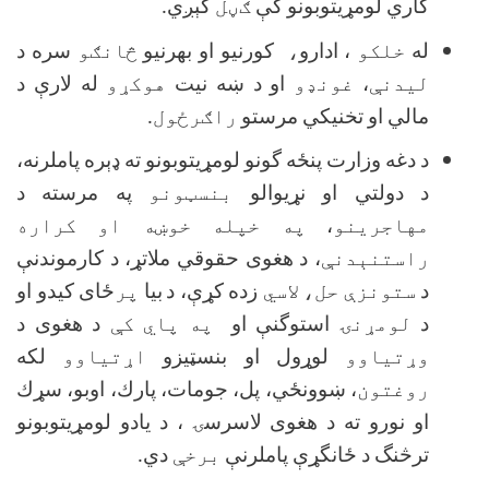
كاري لومړيتوبونو كې
ګڼل
كېږي.
له
خلکو
، ادارو
،
كورنيو او بهرنيو
څانګو
سره د
لیدنې
،
غونډو
او د ښه نيت
هوکړو
له لارې د
مالي او تخنيكي مرستو
راګرځول
.
د دغه وزارت پنځه گونو لومړيتوبونو ته ډېره پاملرنه،
د دولتي او نړيوالو
بنسټونو
په مرسته د
مهاجرینو
،
په خپله خوښه او کراره
راستنېدنې
، د هغوى حقوقي ملاتړ، د كارموندنې
د
ستونزې حل،
لاسي
زده كړې، د
بیا
پر
ځای کیدو او
د
لومړنۍ
استوگنې او
په پاي کې
د هغوى د
وړتیاوو
لوړول او بنسټيزو
اړتیاوو
لكه
روغتون
، ښوونځي، پل، جومات، پارك، اوبو، سړك
او نورو ته د هغوى لاسرسۍ ، د يادو لومړيتوبونو
ترڅنگ د ځانگړې پاملرنې
برخې
دي.