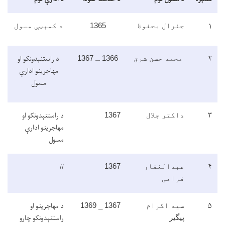
۱
جنرال محفوظ
1365
د کمېټې مسول
۲
د راستنېدونکو او
محمد حسن شرق
1366 ـ 1367
مهاجرینو ادارې
مسول
۳
د راستنېدونکو او
داکتر جلال
1367
مهاجرینو ادارې
مسول
//
۴
عبدالغفار
1367
فراهی
۵
د مهاجرینو او
سید اکرام
1367 _ 1369
راستنېدونکو چارو
پیگیر