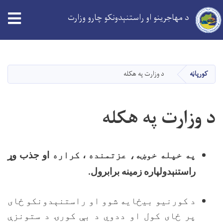
د مهاجرینو او راستنېدونکو چارو وزارت
Skip
to
main
کورپاڼه
د وزارت په هکله
content
د وزارت په هکله
په خپله خوښه، عزتمنده
،
کراره
او جذب وړ
راستنېدولپاره زمينه برابرول.
د کورنيو بيځايه شوو او راستنېدونکو ځای
پر ځای کول او ددوي د بې کورۍ د ستونزې