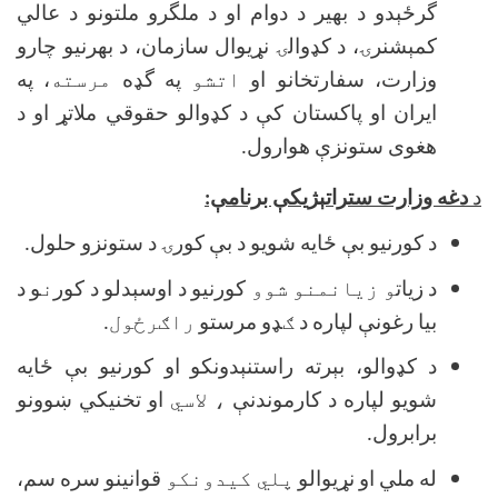
گرځېدو د بهير د دوام او د ملگرو ملتونو د عالي
كمېشنرۍ، د كډوالۍ نړيوال سازمان، د بهرنيو چارو
وزارت، سفارتخانو او
اتشو
په گډه
مرسته
، په
ايران او پاكستان كې د كډوالو حقوقي ملاتړ او د
هغوى ستونزې هوارول.
د
دغه وزارت ستراتېژيكې برنامې:
د كورنيو بې ځايه شويو د بې كورۍ د ستونزو حلول.
د زيات
و زيانمنو شوو
كورنيو د اوسېدلو د كور
ن
و د
بيا رغونې لپاره د
ګ
ډو مرستو
راګرځول.
د كډوالو، بېرته راستنېدونكو او كورنيو بې ځايه
شويو لپاره د كارموندنې
، لاسي
او تخنيكي ښوونو
برابرول.
له ملي او نړيوالو
پلي کيدونکو
قوانينو سره سم،