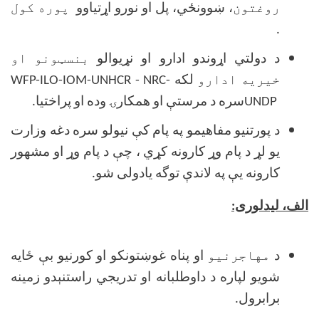
روغتون
، ښوونځي، پل او نورو اړتياوو
پوره کول
.
د دولتي اړوندو ادارو او نړيوالو
بنسټونو او
خیریه ادارو
لكه
WFP-ILO-IOM-UNHCR - NRC-
UNDP
سره د مرستې او همكارۍ وده او پراختيا.
د پورتنيو مفاهيمو په پام كې نيولو سره دغه وزارت
يو لړ د پام وړ كارونه كړي ، چې د پام وړ او مشهور
كارونه يې په لاندې توگه يادولى شو.
الف، ليدلورى:
د
مهاجرنیو
او پناه غوښتونكو او كورنيو بې ځايه
شويو لپاره د داوطلبانه او تدريجي راستنېدو زمينه
برابرول.