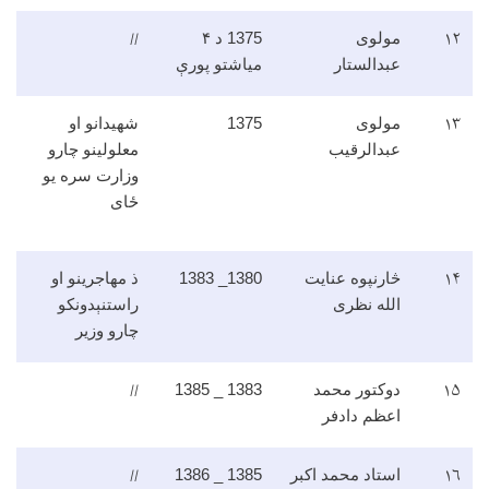
//
۱۲
مولوی
1375 د ۴
عبدالستار
میاشتو پورې
۱۳
مولوی
1375
شهیدانو او
عبدالرقیب
معلولینو چارو
وزارت سره یو
ځای
۱۴
څارنپوه عنایت
1380_ 1383
ذ مهاجرینو او
الله نظری
راستنېدونکو
چارو وزیر
//
۱۵
دوکتور محمد
1383 _ 1385
اعظم دادفر
//
۱۶
استاد محمد اکبر
1385 _ 1386