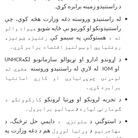
د راستنېدو زمينه برابره كړي.
له راستنېدو وروسته
دغه وزارت هڅه كوي، چې
راستنېدونكو او كورنيو بې ځايه شويو
هیواد والو
ته د
هستوگنې په سيمو كې
رغنیز، ښونیز،
روغتیایي او ټولنیز اقتصاد برابر کړي .
د اړوندو ادارو او نړيوالو سازمانونو لكه
UNHCR
او
IOM
له لارې له راستنېدو وروسته
هغوي ته
لومړنۍ چوپړتیاوې او کاري اسانتیا
برابره کړي .
د تجربه لرونكو او وړتيا لرونكو
کارکوونکو د
ګومارنې لپاره
د
سیالیو برابرول .
د استوگنې د
ستونزې د
دايمي حل ترڅنگ، د
مهاجرنیو
د
وړتیا لوړول
هم د دغه وزارت په