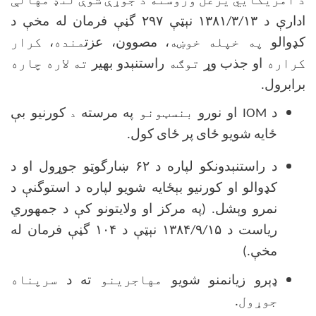
د امریکایي یرغل وروسته د جوړې شوې لنډ مهالې
ادارې د
۱۳۸۱/۳/۱۳
نېټې
۲۹۷
گڼې فرمان له مخې د
كډوالو
په خپله خوښه
، مصوون، عزت
منده
،
کرار
کراره
او جذب وړ
توګه
راستنېدو بهير
ته
لاره چاره
برابرول
.
د IOM او
نورو
بنسټونو
په مرسته
كورنيو بې
د
ځايه شويو ځاى پر ځاى كول.
د راستنېدونكو لپاره د
۶۲
ښارگوټو جوړول او د
كډوالو او كورنيو بېځايه شويو لپاره د استوگنې د
نمرو وېشل. (په مركز او ولايتونو كې د جمهوري
رياست د
۱۳۸۴/۹/۱۵
نېټې د
۱۰۴
گڼې فرمان له
مخې.)
ډېرو زيانمنو شويو
مهاجرینو
ته د
سرپناه
جوړول.