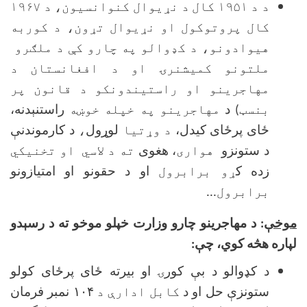
د د ۱۹۵۱ کال د نړيوال کنوانسيون، د ۱۹۶۷
کال پروتوکول او نړيوال تړون، د کوربه
هیوادونو، د کډوالو په چارو کې د ملګرو
ملتونو کميشنرۍ او د افغانستان د
مهاجرينو او راستيندونکو د قانون پر
بنسټ)
د
مهاجرینو په خپله خوښه
راستنېدنه،
ځای پرځای کیدل،
د وړتیا
لوړول
،
د كارموندنې
د ستونزو
هواری
، هغوى
ته د لاسي
او تخنیکي
زده ك
ړو برابرول
او د حقونو او امتيازونو
برابرول...
موخې
: د مهاجرينو چارو وزارت خپلو موخو ته د رسېدو
لپاره هڅه كوي، چې:
د كډوالو د بې كورۍ او بیرته ځای پرځای کولو
ستونزې حل او د
کابل ادارې د
۱۰۴
نمبر فرمان