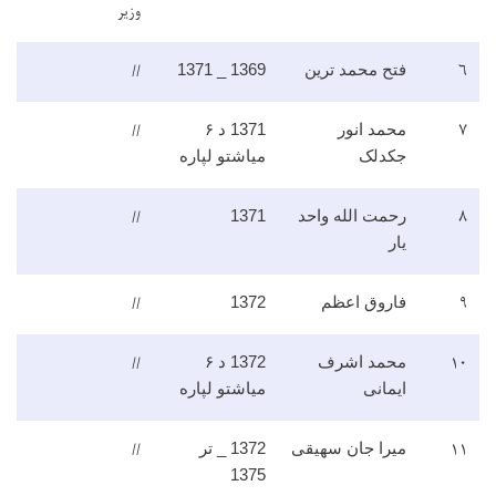
وزیر
//
۶
فتح محمد ترین
1369 _ 1371
//
۷
محمد انور
1371 د ۶
جکدلک
میاشتو لپاره
//
۸
رحمت الله واحد
1371
یار
//
۹
فاروق اعظم
1372
//
۱۰
محمد اشرف
1372 د ۶
ایمانی
میاشتو لپاره
//
۱۱
میرا جان سهیقی
1372 _ تر
1375