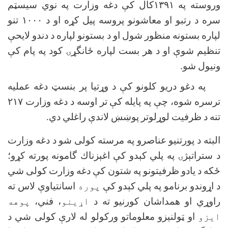
وروسته په
۱۳۹۱
کال كې دغه وزارت په نوي سيسټم
سره د رتبو او معاشونو پروسه پيل كړه او د
۱۰۰۰
تنو
لپاره بستونه منظور شول او د بستونو لپاره د دندو لايحې
تنظيم شوې او د هر بست لپاره ځانگړۍ كود په پام كې
ونيول شو.
په دغو دريو كلونو كې د وړتيا پر بنسټ دغه عمليه
ترسره شوه، چې په پايله كې تر اوسه د دغه وزارت
۲۱۷
تنه د ظرفيت لوړلوتر پوښښ لاندې راغلي دي.
البته د پورتنيو عناصرو په مرسته كولى شو د دغه وزارت
د ستراتېژۍ په پلي كېدو كې اغېزناك گامونه پورته كړو؛
ځكه د يادو ظرفيتونو په شتون كې دغه وزارت كولى شي
د اړوندو برنامو په پلي كېدو كې
پوره
اسانتياوې لاس ته
راوړي او همداشان كورنيو ته د
اړينو
، فني،
پوهه
ايزو
او ټولنيزو معلوماتو وركولو له لارې كولى شي د