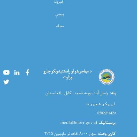
خبرونه
پېښې
مجله
Youtube
LinkedIn
Facebook
د مهاجرینو او راستنېدونکو چارو
وزارت
Twitter
پته
: واصل آباد -اوومه ناحیه - کابل - افغانستان
اړیکو شمیره
:
0202951429
برېښنالیک
:media@morr.gov.af
کاری وخت:
سهار ۸:۰۰ څځه تر ماپښین ۳:۴۵