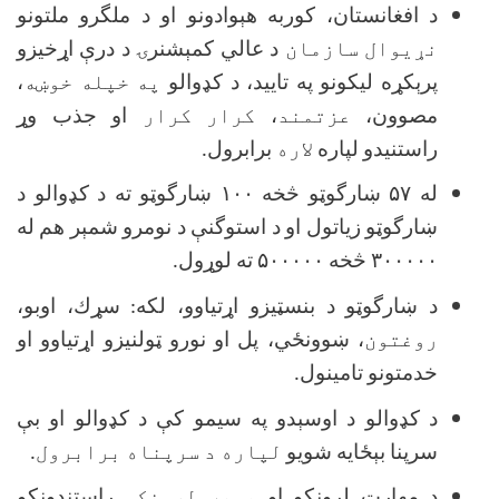
د افغانستان، كوربه هېوادونو او د ملگرو ملتونو
نړيوال سازمان
د عالي كمېشنرۍ د درې اړخيزو
پرېكړه ليكونو په تاييد، د كډوالو
په خپله خوښه
،
مصوون،
عزتمند
،
کرار کرار
او جذب وړ
راستنیدو لپاره
لاره
برابرول.
له
۵۷
ښارگوټو څخه
۱۰۰
ښارگوټو ته د كډوالو د
ښارگوټو زياتول او د استوگنې د نومرو شمېر هم له
۳۰۰۰۰۰
څخه
۵۰۰۰۰۰
ته لوړول.
د ښارگوټو د بنسټيزو اړتياوو، لكه: سړك، اوبو،
روغتون
، ښوونځي، پل او نورو ټولنيزو اړتياوو او
خدمتونو تامينول.
د كډوالو د اوسېدو په سيمو كې د كډوالو او بې
سرپنا بېځايه شويو
لپاره د سرپناه برابرول
.
د مهارت لرونكو او
پوهه لرونکو
راستندونکو