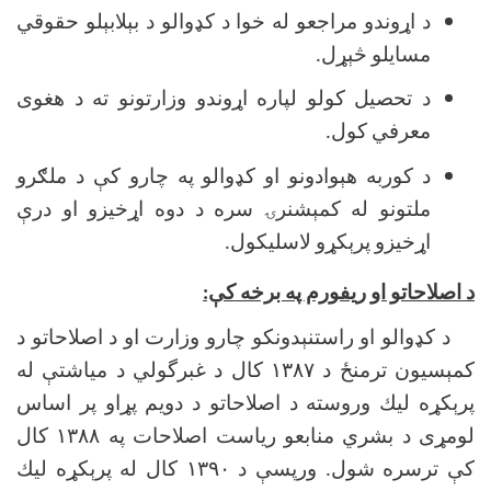
د اړوندو مراجعو له خوا د كډوالو د بېلابېلو حقوقي
مسايلو څېړل.
د تحصيل كولو لپاره اړوندو وزارتونو ته د هغوى
معرفي كول.
د كوربه هېوادونو او كډوالو په چارو كې د ملګرو
ملتونو له كمېشنرۍ سره د دوه اړخيزو او درې
اړخيزو پرېكړو لاسليكول.
د اصلاحاتو او ريفورم په برخه كې:
د كډوالو او راستنېدونكو چارو وزارت او د اصلاحاتو د
كمېسيون ترمنځ د
۱۳۸۷
كال د غبرگولي د مياشتې له
پرېكړه ليك وروسته د اصلاحاتو د دويم پړاو پر اساس
لومړى د بشري منابعو رياست اصلاحات په
۱۳۸۸
كال
كې ترسره شول. ورپسې د
۱۳۹۰
كال له پرېكړه ليك