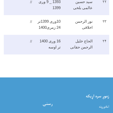
//
۲۲
سید حسین
1393 _ 9 وږی
عالمی بلخی
1399
//
۲۳
نور الرحمن
10وږی 1399تر
اخلاقی
24 زمری1400
//
۲۴
الحاج خلیل
16 وږی 1400
الرحمن حقانی
تر اوسه
زموږ سره اړيکه
رسنۍ
انځورونه