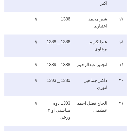
اکبر
//
۱۷
شیر محمد
1386
اعتباری
//
۱۸
عبدالکریم
1386 _ 1388
برهاوی
//
۱۹
انجنیر عبدالرحیم
1388 _ 1389
//
۲۰
داکتر جماهیر
1389 _ 1393
انوری
//
۲۱
الحاج فضل احمد
1393 دوه
عظیمی
میاشتي او ۲
ورځي