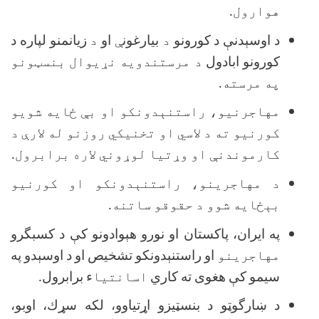
هوارول.
د اوسېدنې د كورونو
د
بيارغون
ې
او
د
زيانمنو لپاره د
كورونو ابادول
د مرستندویه نړیوال بنسټونو
په مرسته.
مهاجرنیو، راستنېدونکو او بې ځایه شویو
کورنیو ته د لاسي او تخنیکي روزنو له لارې د
کارموندنې او وړتیا لوړوني لاره برابرول.
د مهاجرینو، راستنېدونکو او کورنیو
بېځایه شوو د حقوقو ساتنه.
په ايران، پاكستان او نورو هېوادونو كې د كسبگرو
مهاجرینو
او راستنېدونكو تشخيص او د اوسېدو په
سيمو كې هغوى ته كاري
اسانتیا
ء
برابرول.
د ښارگوټو د بنسټيزو اړتياوو، لكه سړك، اوبو،