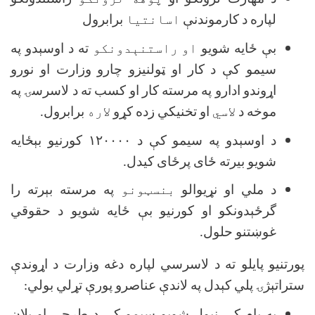
لپاره د كارموندنې
اسانتيا
برابرول
بې ځايه شويو
او راستنېدونکو
ته د اوسېدو په
سيمو كې د كار او ټولنيزو چارو وزارت او نورو
اړوندو ادارو په مرسته كار او كسب ته د لاسرسۍ په
موخه د
لاسي
او تخنيكي زده كړو
لاره
برابرول.
د اوسېدو په سيمو كې د
۱۲۰۰۰۰
كورنيو بېځايه
شويو بیرته ځای پرځای کیدل.
د ملي او نړيوالو
بنسټونو
په مرسته بېرته را
گرځېدونكو او كورنيو بې ځايه شويو د حقوقي
غوښتنو حلول.
پورتنيو پايلو ته د لاسرسي لپاره دغه وزارت د اړوندې
ستراتېژۍ پلي كېدل په لاندې عناصرو پورې تړلي بولي: