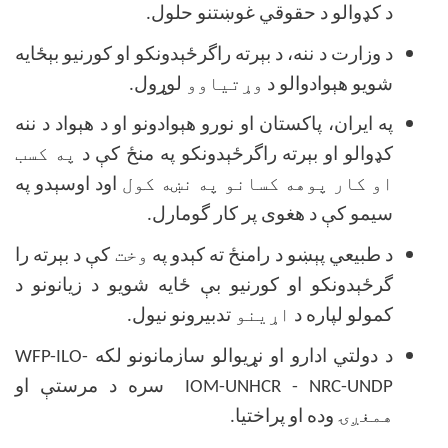
د كډوالو د حقوقي غوښتنو حلول.
د وزارت د ننه، د بېرته راگرځېدونكو او كورنيو بېځايه
شويو هېوادوالو د
وړتياوو
لوړول.
په ايران، پاكستان او نورو هېوادونو او د هېواد د ننه
كډوالو او بېرته راگرځېدونكو په منځ كې د
په کسب
او کار پوهه کسانو په نښه کول
اود اوسېدو په
سيمو كې د هغوى پر كار گومارل.
د طبيعي پېښو د رامنځ ته كېدو په
وخت
كې د بېرته را
گرځېدونكو او كورنيو بې ځايه شويو د زيانونو د
كمولو لپاره د
اړينو
تدبيرونو نيول.
د دولتي ادارو او نړيوالو سازمانونو لكه
WFP-ILO-
IOM-UNHCR - NRC-UNDP
سره د مرستې او
همغږۍ
وده او پراختيا.