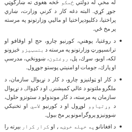
له مخې له دولتي
ځمکو
څخه هغوى ته ښارگوټي
جوړ كړي. البته دغه كار د كرنې وزارت، ښاري
پراختيا، دكليودپراختيا او ماليې وزارتونو په مرسته
پر مخ ځي.
د روغتيا، پوهنې، كورنيو چارو، حج او اوقافو او
ترانسپورټ وزارتونو په مرسته د
بنسټيزو
څيزونو
لكه، اوبو، سړك، پل،
روغتون
، ښوونځي، مدرسې
او پارك، جومات او امنيتي پوستو جوړول.
د كار او ټولنيزو چارو، د كار د نړيوال سازمان، د
ملگرو ملتونو د عالي كمېشنرۍ او د كډوالۍ د نړيوال
سازمان په مرسته، د كار موندولو د ستونزو حلول،
د
وړتياوو
لوړول او د كورنيو
لاسي
او تخنيكي
ښوونيزو پروگرامونو پر مخ بېول.
د افغانانو
په خپله خوښه،
او
کرار کرار
بېرته را