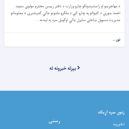
د مهاجرینو او راستنېدونکو چارو وزارت د دفتر رییس محترم مولوي سعید
احمد بنوري د کډوالو په چارو کې د ملګرو ملتونو عالي کمېشنرۍ د معلوماتو
مدیریت مسوول ښاغلي سایرل ډالي اوګوبل سره په لیدنه. . .
نور...
بېرته خبرونه ته
زموږ سره اړيکه
رسنۍ
انځورونه