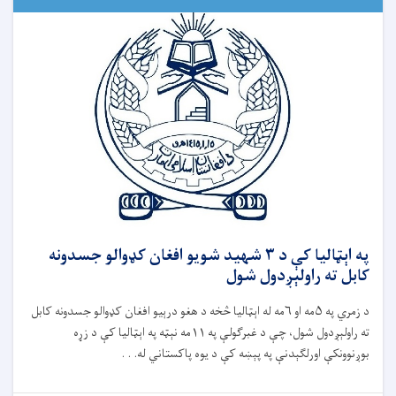
په اېټالیا کې د ۳ شهید شویو افغان کډوالو جسدونه
کابل ته راولېږدول شول
د زمري په ۵مه او ۶مه له اېټالیا څخه د هغو درېیو افغان کډوالو جسدونه کابل
ته راولېږدول شول، چې د غبرګولې په ۱۱مه نېټه په اېټالیا کې د زړه
بوږنوونکې اورلګېدنې په پېښه کې د یوه پاکستاني له. . .