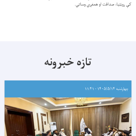
کې روڼتیا، صداقت او همغږي وساتي.
تازه خبرونه
چهارشنبه ۱۴۰۵/۵/۱۴ - ۱۱:۴۱