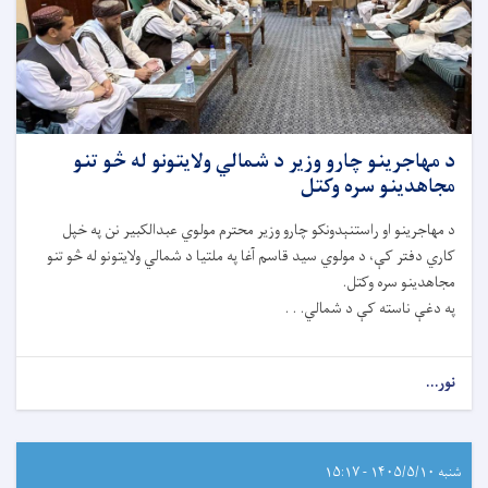
د مهاجرینو چارو وزیر د شمالي ولایتونو له څو تنو
مجاهدینو سره وکتل
د مهاجرینو او راستنېدونکو چارو وزیر محترم مولوي عبدالکبیر نن په خپل
کاري دفتر کې، د مولوي سید قاسم آغا په ملتیا د شمالي ولایتونو له څو تنو
مجاهدینو سره وکتل.
په دغې ناسته کې د شمالي. . .
نور...
شنبه ۱۴۰۵/۵/۱۰ - ۱۵:۱۷