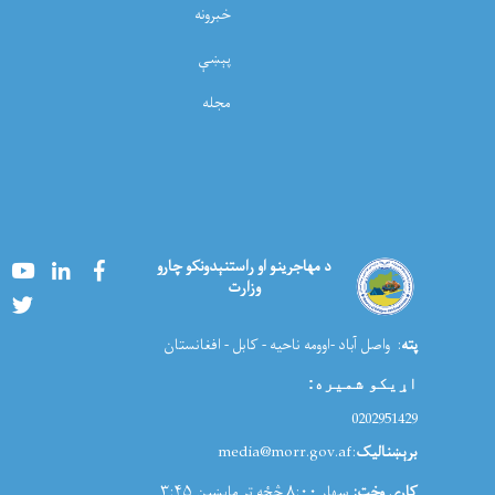
خبرونه
پېښې
مجله
Youtube
LinkedIn
Facebook
د مهاجرینو او راستنېدونکو چارو
وزارت
Twitter
پته
: واصل آباد -اوومه ناحیه - کابل - افغانستان
اړیکو شمیره
:
0202951429
برېښنالیک
:media@morr.gov.af
کاری وخت:
سهار ۸:۰۰ څځه تر ماپښین ۳:۴۵