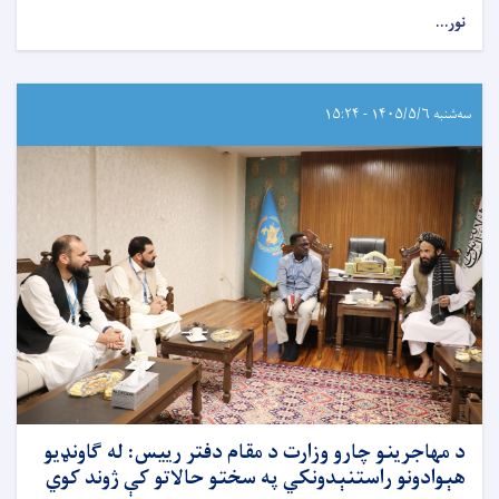
نور...
سه‌شنبه ۱۴۰۵/۵/۶ - ۱۵:۲۴
د مهاجرینو چارو وزارت د مقام دفتر رییس: له ګاونډیو
هېوادونو راستنېدونکي په سختو حالاتو کې ژوند کوي