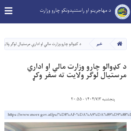
د مهاجرینو او راستنېدونکو چارو وزارت
Skip
to
main
کورپاڼه
خبر
د کډوالو چارو وزارت مالي او اداري مرستیال لوګر ولایت 
content
د کډوالو چارو وزارت مالي او اداري
مرستیال لوګر ولایت ته سفر وکړ
پنجشنبه ۱۴۰۴/۷/۳ - ۲۰:۵۵
https://www.morr.gov.af/ps/%D8%AF-%DA%A9%DA%89%