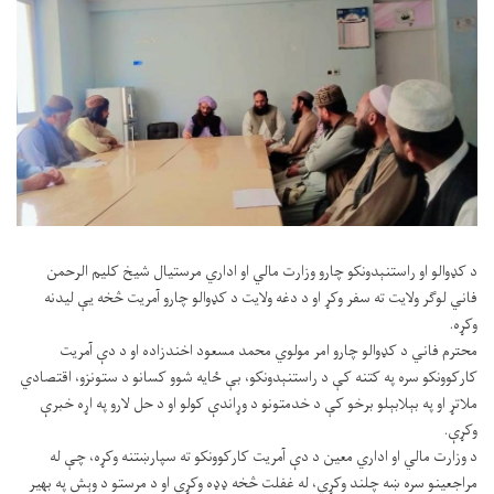
د کډوالو او راستنېدونکو چارو وزارت مالي او اداري مرستیال شیخ کلیم الرحمن
فاني لوګر ولایت ته سفر وکړ او د دغه ولایت د کډوالو چارو آمریت څخه یې لیدنه
وکړه.
محترم فاني د کډوالو چارو امر مولوي محمد مسعود اخندزاده او د دې آمریت
کارکوونکو سره په کتنه کې د راستنېدونکو، بې ځایه شوو کسانو د ستونزو، اقتصادي
ملاتړ او په بېلابېلو برخو کې د خدمتونو د وړاندې کولو او د حل لارو په اړه خبرې
وکړې.
د وزارت مالي او اداري معین د دې آمریت کارکوونکو ته سپارښتنه وکړه، چې له
مراجعینو سره ښه چلند وکړي، له غفلت څخه ډډه وکړي او د مرستو د وېش په بهیر