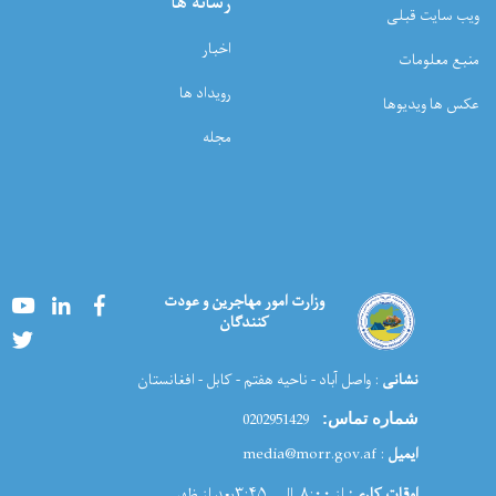
رسانه ها
ویب سایت قبلی
اخبار
منبع معلومات
رویداد ها
عکس ها ویدیوها
مجله
Youtube
LinkedIn
Facebook
وزارت امور مهاجرین و عودت
کنندگان
Twitter
نشانی
: واصل آباد - ناحیه هفتم - کابل - افغانستان
0202951429
شماره تماس:
: media@morr.gov.af
ایمیل
اوقات کاری:
از ۸:۰۰ الی ۳:۴۵بعد از ظهر