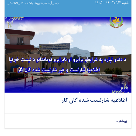
شنبه ۱۴۰۲/۶/۴ - ۱۳:۵
واصل آباد عقب فابریکه جنکلک ـ کابل افغانستان
اطلاعیه شارلست شده گان کار
بیشتر...