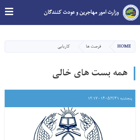
tion
وزارت امور مهاجرین و عودت کنندگان
Skip
to
main
HOME
فرصت ها
کاریابی
content
همه بست های خالی
پنجشنبه ۱۴۰۵/۲/۳۱ - ۱۲:۱۷