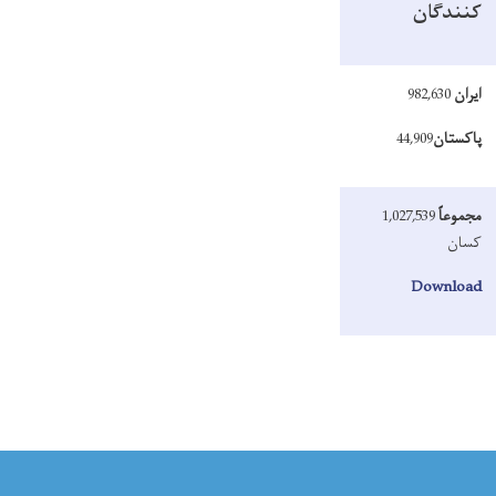
کنندگان
ایران
982,630
پاکستان
44,909
مجموعاً
1,027,539
کسان
Download