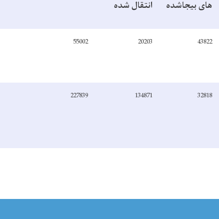
های بیجاشده
انتقال شده
55002
20203
43822
227839
134871
32818