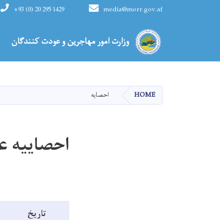
+93 (0) 20 295 1429
media@morr.gov.af
Main navigation
وزارت امور مهاجرین و عودت کنندگان
HOME
احصایه
احصاییه ع
تاریخ