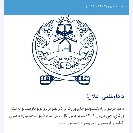
سه‌شنبه ۱۴۰۴/۱۱/۷ - ۱۴:۵۷
د داوطلبۍ اعلان!
د مهاجرینو او راستنېدونکو چارو وزارت پر شرایطو برابرو ټولو داوطلبانو ته بلنه
ورکوي، چې د روان ۱۴۰۴لمریز مالي کال د وزارت د شنو ساحو لپاره د فلزي
کټارو او کربستون د برابرولو د داوطلبۍ . . .