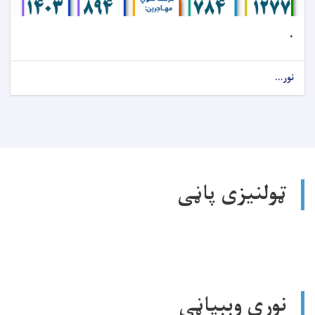
.
نور...
ټولنیزی پاڼی
نورې وېبپاڼې