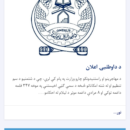
د داوطلبۍ اعلان
د مهاجرینو او راستنېدونکو چارو وزارت په پام کې لري، چې د شتمنیو د سم
تنظیم او له شته امکاناتو څـخه د سمې ګټې اخیستنې په موخه ۳۴۷ قلمه
داغمه توکي او ۸ عرادې داغمه موټر د لیلام له احکامو . . .
نور...