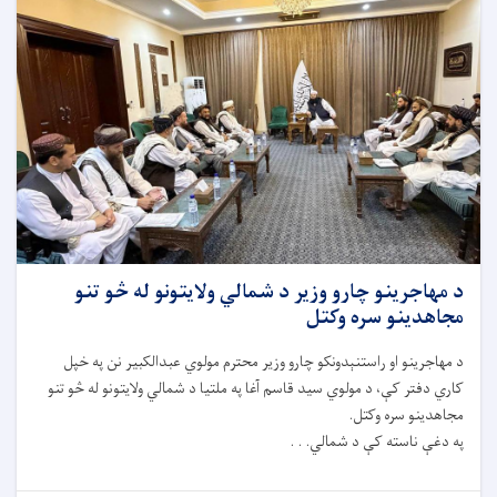
د مهاجرینو چارو وزیر د شمالي ولایتونو له څو تنو
مجاهدینو سره وکتل
د مهاجرینو او راستنېدونکو چارو وزیر محترم مولوي عبدالکبیر نن په خپل
کاري دفتر کې، د مولوي سید قاسم آغا په ملتیا د شمالي ولایتونو له څو تنو
مجاهدینو سره وکتل.
په دغې ناسته کې د شمالي. . .