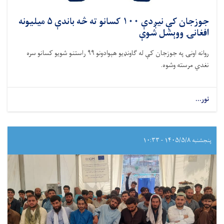
جوزجان کې نيږدې ۱۰۰ کسانو ته څه باندې ۵ میلیونه
افغانۍ ووېشل شوې
روانه اونۍ په جوزجان کې له ګاونډیو هېوادونو ۹۹ راستنو شویو کسانو سره
نغدي مرسته وشوه.
نور...
پنجشنبه ۱۴۰۵/۵/۸ - ۱۰:۳۳