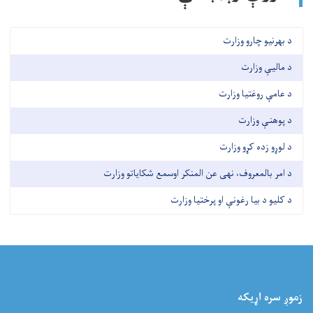
د بهرنیو چارو وزارت
د مالیې وزارت
د عامې روغتیا وزارت
د پوهنې وزارت
د لوړو زده کړو وزارت
د امر بالمعروف، نهی عن المنکر اوسمع شکایاتو وزارت
د کلیو د بیا رغونې او پرختیا وزارت
زموږ سره اړيکه