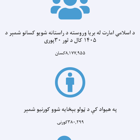
د اسلامي امارت له بریا وروسته د راستانه شویو کسانو شمېر د
۱۴۰۵ کال د ثور ۳۰پوری
۸,۱۷۷,۹۵۵کسان
په هیواد کې د ټولو بېځایه شوو کورنیو شمېر
۳۸۰,۲۹۹کورنۍ