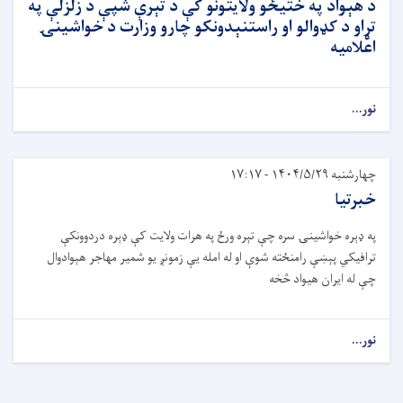
د هېواد په ختیځو ولایتونو کې د تېرې شپې د زلزلې په
تړاو د کډوالو او راستنېدونکو چارو وزارت د خواشینۍ
اعلامیه
نور...
چهارشنبه ۱۴۰۴/۵/۲۹ - ۱۷:۱۷
خبرتیا
په ډېره خواشینۍ سره چې تېره ورځ په هرات ولایت کې ډېره دردوونکې
ترافیکي پېښې رامنځته شوې او له امله یې زمونږ یو شمیر مهاجر هېوادوال
چې له ایران هیواد څخه
نور...