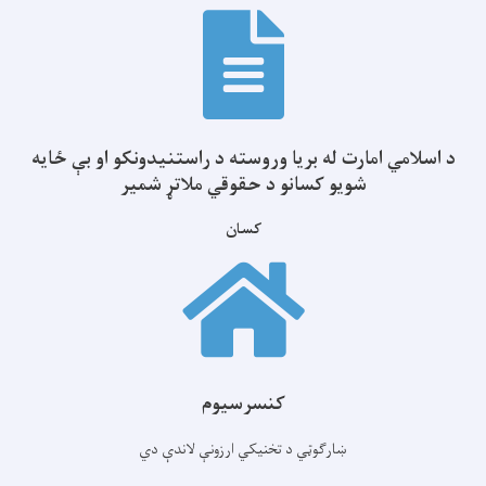
د اسلامي امارت له بریا وروسته د راستنیدونکو او بې ځایه
شویو کسانو د حقوقي ملاتړ شمیر
کسان
کنسرسیوم
ښارګوټي د تخنیکي ارزونې لاندې دي