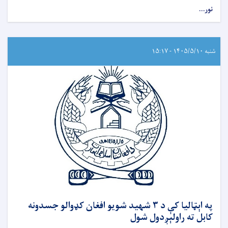
نور...
شنبه ۱۴۰۵/۵/۱۰ - ۱۵:۱۷
په اېټالیا کې د ۳ شهید شویو افغان کډوالو جسدونه
کابل ته راولېږدول شول