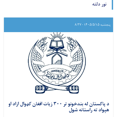
نور دلته
پنجشنبه ۱۴۰۵/۵/۱۵ - ۸:۳۷
د پاکستان له بندخونو تر ۳۰۰ زیات افغان کډوال ازاد او
هېواد ته راستانه شول