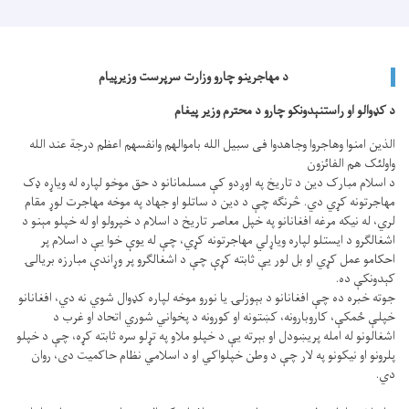
د مهاجرینو چارو وزارت سرپرست وزیرپیام
د کډوالو او راستنېدونکو چارو د محترم وزیر پیغام
الذین امنوا وهاجروا وجاهدوا فی سبیل الله باموالهم وانفسهم اعظم درجة عند الله
واولئک هم الفائزون
د اسلام مبارک دین د تاریخ په اوږدو کې مسلمانانو د حق موخو لپاره له ویاړه ډک
مهاجرتونه کړي دي. څرنګه چې د دین د ساتلو او جهاد په موخه مهاجرت لوړ مقام
لري، له نیکه مرغه افغانانو په خپل معاصر تاریخ د اسلام د خپرولو او له خپلو مېنو د
اشغالګرو د ایستلو لپاره ویاړلي مهاجرتونه کړي، چې له یوې خوا یې د اسلام پر
احکامو عمل کړي او بل لور یې ثابته کړې چې د اشغالګرو پر وړاندې مبارزه بريالۍ
کېدونکې ده.
جوته خبره ده چې افغانانو د بېوزلۍ یا نورو موخه لپاره کډوال شوي نه دي، افغانانو
خپلې ځمکې، کاروبارونه، کښتونه او کورونه د پخواني شوري اتحاد او غرب د
اشغالونو له امله پريښودل او بېرته یې د خپلو ملاو په تړلو سره ثابته کړه، چې د خپلو
پلرونو او نیکونو په لار چې د وطن خپلواکي او د اسلامي نظام حاکمیت دی، روان
دي.