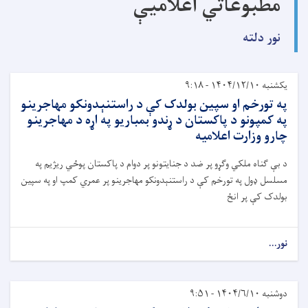
مطبوعاتي اعلامیې
نور دلته
یکشنبه ۱۴۰۴/۱۲/۱۰ - ۹:۱۸
په تورخم او سپین بولدک کې د راستنېدونکو مهاجرینو
په کمپونو د پاکستان د ړندو بمباریو په اړه د مهاجرینو
چارو وزارت اعلامیه
د بې ګناه ملکي وګړو پر ضد د جنایتونو پر دوام د پاکستان پوځي ریژیم په
مسلسل ډول په تورخم کې د راستنېدونکو مهاجرینو پر عمري کمپ او په سپین
بولدک کې پر انځ
نور...
دوشنبه ۱۴۰۴/۶/۱۰ - ۹:۵۱