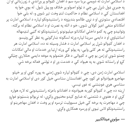
د اسلامي امارت له دویمې بریا سره سم د افغان کډوالو پر وړاندې د زورزیاتي او ان
په جبري ډول شړل یې چې د ټولو اصولو پر خلاف وو پیل شول. له یوې خوا په
افغانستان کې د اسلامي نظام د حاکمیت لنډ وخت تېر شوی و، له بلې خوا
اقتصادي ستونزې او د نړۍ ظالمو بندېزونه د راستنېدونکو لپاره د اسلامي امارت پر
امکاناتو منفي اغېز کولای شوی، خو د الله په نصرت او د اسلامي نظام له برکته،
وتوانیدو چې په کمو داخلي امکاناتو میلیونونو راستنېدونکو ته ګڼې لنډمهاله
اسانتیاوې او د دایمي سرپنا لپاره ورته لسګونه ښارګوټي په نظر کې ونیسو.
د افغان کډوالو شړل پر اسلامي امارت د فشار وسیله نه ده، اسلامي امارت هر
راستنېدونکي ته هر کلی وايي، په پولو کې ورته اړتیا وړ خدمات او مالي امکانات
چمتو شوي او ژمن یو چې د کډوالۍ د فکر ختمولو په موخه دایمي حللارې چټکې
کړو او راستانه شوي به په هېواد کې د خدمت وړ او د ټولنې فعاله برخه شي.
اسلامي امارت ژمن دی، چې د کډوالو لپاره شوې ژمنې به پوره کوي او پر خپلو
مهاجرو هېوادوالو غږ کوو، چې افغانستان ستاسې خپل کور دی او اسلامي امارت به
ستاسې هرې غوښتنې ته غوږ نیسي.
اړینه ده چې د کډوالو کوربه هېوادونه د افغانانو باعزته راستنېدونې ته لاره هواره
کړي او د هغوي د شتمنۍ له ضایع کېدو مخنیوي وکړي، له نړیوالو بنسټونو غواړو
چې د مهاجرت په برخه کې خپل مسوولیت ترسره او پر وخت د افغان مهاجرینو او
راستنېدونکو لاس نیوی او ورسره همکاري وکړي.
مولوي عبدالکبیر