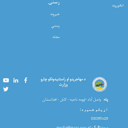
رسنۍ
انځورونه
خبرونه
پېښې
مجله
Youtube
LinkedIn
Facebook
د مهاجرینو او راستنېدونکو چارو
وزارت
Twitter
پته
: واصل آباد -اوومه ناحیه - کابل - افغانستان
اړیکو شمیره
:
0202951429
برېښنالیک
:media@morr.gov.af