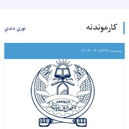
کارموندنه
نورې دندې
پنجشنبه ۱۴۰۵/۲/۳۱ - ۱۲:۱۷