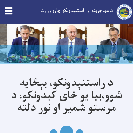
د مهاجرینو او راستنېدونکو چارو وزارت
Skip
to
main
content
د راستنېدونکو، بېځايه
شوو،بیا یو ځای کيدونکو، د
مرستو شمير او نور دلته