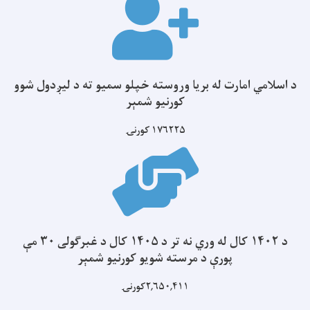
د اسلامي امارت له بریا وروسته خپلو سمیو ته د لیږدول شوو
کورنیو شمېر
۱۷۶۲۲۵
کورنۍ
د ۱۴۰۲ کال له وري نه تر د ۱۴۰۵ کال د غبرګولی ۳۰ مې
پورې د مرسته شویو کورنیو شمېر
۲,۶۵۰,۴۱۱کورنۍ