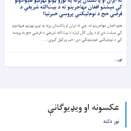
له ایران او پاکستان پرته په نورو ټولو بهرنیو هېوادونو
کې مېشتو افغان مهاجرینو ته د بیت‌الله شریفې د
فرضي حج د نوم‌لیکنې پروسې خبرتیا!
هغو افغان مهاجرینو ته، چې له ایران او پاکستان پرته په نورو بهرنیو هېوادونو
کې مېشت دي او د روان کال لپاره د بیت‌الله شریفې د فرضي حج په پروسه
کې د نوم‌لیکنې غوښتونکي دي؛ خبر ورکول کېږي، . . .
نور...
عکسونه او ویډیوګانې
نور دلته