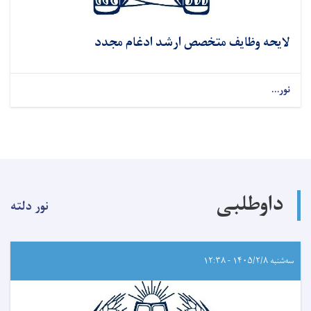
لایحه وظایف متخصص ارشد ادغام مجدد
نور...
داوطلبی
نور دلته
سه‌شنبه ۱۴۰۵/۲/۸ - ۱۲:۳۸