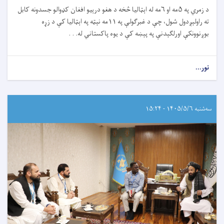
د زمري په ۵مه او ۶مه له اېټالیا څخه د هغو درېیو افغان کډوالو جسدونه کابل
ته راولېږدول شول، چې د غبرګولې په ۱۱مه نېټه په اېټالیا کې د زړه
بوږنوونکې اورلګېدنې په پېښه کې د یوه پاکستاني له. . .
نور...
سه‌شنبه ۱۴۰۵/۵/۶ - ۱۵:۲۴