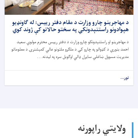
د مهاجرینو چارو وزارت د مقام دفتر رییس: له ګاونډیو
هېوادونو راستنېدونکي په سختو حالاتو کې ژوند کوي
د مهاجرینو او راستنېدونکو چارو وزارت د دفتر رییس محترم مولوي سعید
احمد بنوري د کډوالو په چارو کې د ملګرو ملتونو عالي کمېشنرۍ د معلوماتو
مدیریت مسوول ښاغلي سایرل ډالي اوګوبل سره په لیدنه. . .
نور...
ولایتي راپورنه