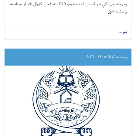
په روانه اونۍ کې د پاکستان له بندخونو ۳۲۵ تنه افغان کډوال ازاد او هېواد ته
راستانه شول.
نور...
پنجشنبه ۱۴۰۵/۵/۱۵ - ۸:۳۶