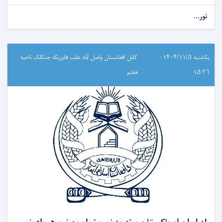
نور...
یکشنبه ۱۴۰۴/۱۱/۵ -
کابل افغانستان واصل آباد عقب فابریکه جنکلک ناحیه
۱۵:۲۶
هفتم