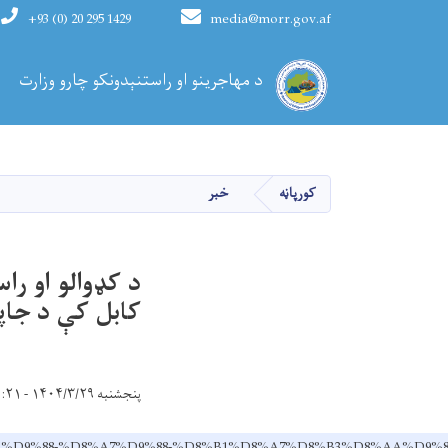
+93 (0) 20 295 1429
media@morr.gov.af
Main navigation
د مهاجرینو او راستنېدونکو چارو وزارت
کورپاڼه
خبر
د کډوالو او ر
کابل کې د جاپ
پنجشنبه ۱۴۰۴/۳/۲۹ - ۲۰:۲۱
8%A7%D9%84%D9%88-%D8%A7%D9%88-%D8%B1%D8%A7%D8%B3%