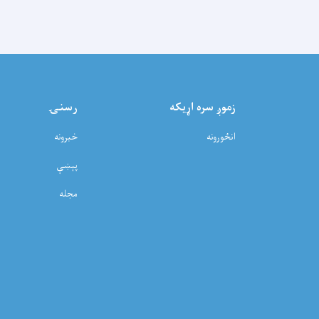
زموږ سره اړيکه
رسنۍ
انځورونه
خبرونه
پېښې
مجله