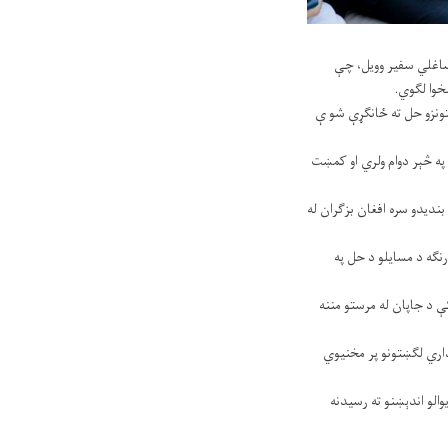
 ښاغلي سفیر وویل، چې
تونزو حل ته ځانګړې شو ې
 په څېر دوام ولري او کمښت
ندیدو سره افغان بزګران له
نګه د مسایلو د حل په
کې د جاپان له مرستو مننه
داري لګښتونو پر مخنیوي
والو اندېښنو ته رسیدنه