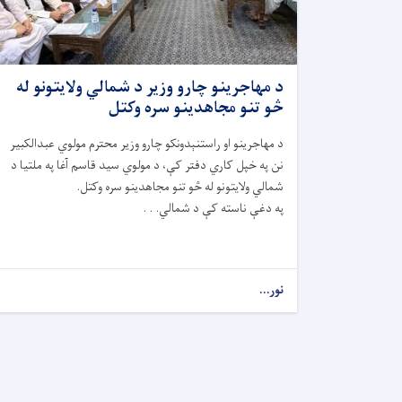
د مهاجرینو چارو وزیر د شمالي ولایتونو له
څو تنو مجاهدینو سره وکتل
د مهاجرینو او راستنېدونکو چارو وزیر محترم مولوي عبدالکبیر
نن په خپل کاري دفتر کې، د مولوي سید قاسم آغا په ملتیا د
شمالي ولایتونو له څو تنو مجاهدینو سره وکتل.
په دغې ناسته کې د شمالي. . .
نور...