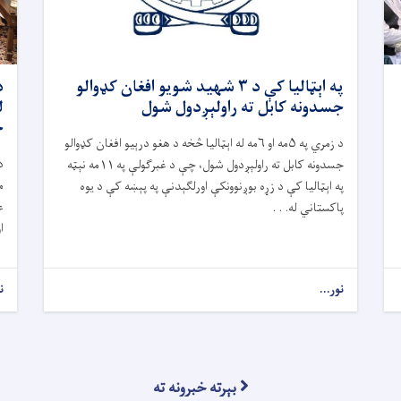
په اېټالیا کې د ۳ شهید شویو افغان کډوالو
د
جسدونه کابل ته راولېږدول شول
ل
ح
د زمري په ۵مه او ۶مه له اېټالیا څخه د هغو درېیو افغان کډوالو
د
جسدونه کابل ته راولېږدول شول، چې د غبرګولې په ۱۱مه نېټه
م
په اېټالیا کې د زړه بوږنوونکې اورلګېدنې په پېښه کې د یوه
ع
پاکستاني له. . .
ا
نور...
ن
بېرته خبرونه ته