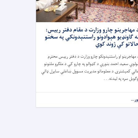
 مهاجرینو چارو وزارت د مقام دفتر رییس:
ه ګاونډیو هېوادونو راستنېدونکي په سختو
الاتو کې ژوند کوي
 مهاجرینو او راستنېدونکو چارو وزارت د دفتر رییس محترم
ولوي سعید احمد بنوري د کډوالو په چارو کې د ملګرو ملتونو
الي کمېشنرۍ د معلوماتو مدیریت مسوول ښاغلي سایرل ډالي
وګوبل سره په لیدنه. . .
ور...