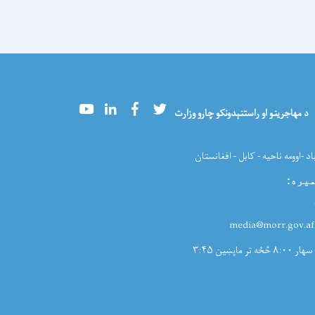
Youtube
LinkedIn
Facebook
Twitter
د مهاجرینو او راستنېدونکو چارو وزارت
اد -اوومه ناحیه - کابل - افغانستان
میره
:
:med
سهار ۸:۰۰ څځه تر ماپښین ۳:۴۵