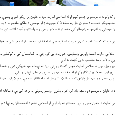
کډوالو ته د مرستو پر
چمتو کولو او له اسلامي امارت سره د جاپان پر اړیکو خبرې وشوې
تونزو حل په موخه ۷،۵ میلیونه ډالر مرستې د ملګرو ملتونو د ادارو لخوا لګوي.
پان مرستې په لنډمهاله پنډغالو کې خدماتو ته د لاس رسي او د راستنېدونکو د اقتصادي س
ي مرستو کمښت ته په اشارې سره زیاته کړه، چې له افغانانو سره به د توکیو مرستې د پخوا
سلامي امارت لاسته راوړنې وستایلې؛ خو زیاته یې کړه چې په افغانستان کې د کوکنارو په ب
 او لا تر اوسه مناسب بدیل کښت نه لري.
یر وویل، چې د اسلامي امارت ځینې لاسته راوړنې باید له نړیوالو سره شریکې شي او همدار
ړیوالو پر همکاریو ټېنګار وکړ او له افغانانو سره یې د نړۍ مرستې اړینې وبللې.
ان سفیر او ورسره مل پلاوي ته ښه راغلاست وویل او له افغانانو سره یې په بېلابېلو برخو 
ه د جاپان د مرستو دوام مهم یاد کړ، خو د بشري مرستو رسونې په برخه کې یې د بېځایه ا
 امارت د افغان ولس او نړۍ غوښتنو ته پام لري او اسلامي نظام د افغانستان په تړوا د نړی