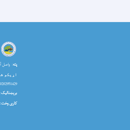
پته
: واصل آب
اړیکو ش
0202951429
برېښنالیک
ia@morr.gov.af
کاری وخت: