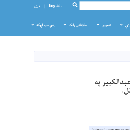
SEARCH
English
دری
وژې
شمېرې
اطلاعاتی بانک
زموږ سره اړيکه
بدالکبیر په
ل.
https://www.mo