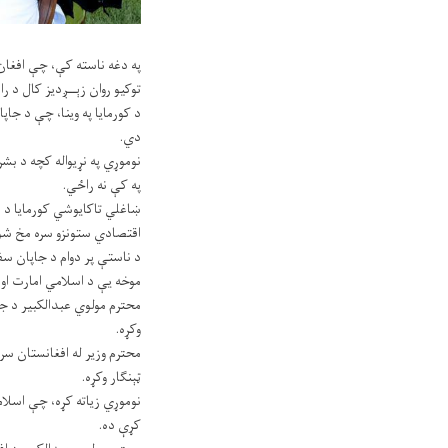
په دغه ناسته کې، چې افغان 
توکیو روان زېــږدیز کال د راستنېدونکو افغانانو د س
د کورمایا په وینا، چې د جا
دي.
نوموړي په نړیواله کچه د بشر
په کې نه راځي.
ښاغلي تاکایوشي کورمایا د ا
اقتصادي ستونزو سره مخ شوي
د ناستې پر دوام د جاپان سف
موخه یې د اسلامي امارت او ن
محترم مولوي عبدالکبیر د جاپ
وکړه.
محترم وزیر له افغانستان سر
ټېنګار وکړه.
نوموړي زیاته کړه، چې اسلامي
کړې ده.