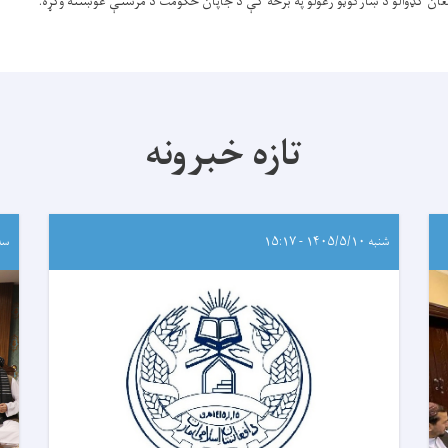
غان کډوالو د ښارګوټو رغولو په برخه کې د جاپان حکومت د مرستې غوښتنه وکړه.
تازه خبرونه
شنبه ۱۴۰۵/۵/۱۰ - ۱۵:۱۷
سه‌شنب