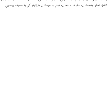
دز، تخار، بدخشان، ننګرهار، لغمان، کونړ او نورستان ولایتونو کې په مصرف ورسوي.
تازه خبرونه
شنبه ۱۴۰۵/۵/۱۰ - ۱۵:۱۷
سه‌شنب