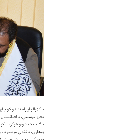
دفاع موسسې، د افغانستان 
پوهاوي، د نغدي مرستو د وې
به په کابل، خوست، هرات، فرا