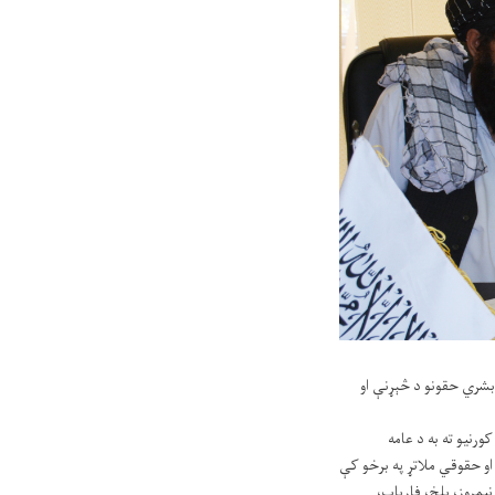
ونه د ۲ میلیونه ۶ لکه ۴۴ زره او ۴۱۳ ډالرو په ارزښت د بشري حقونو د څېړنې او
و، راستنېدونکو او اړمنو کورنیو ته به د عامه
و حقوقي ملاتړ په برخو کې
یمروز، بلخ، فاریاب،