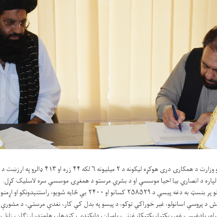
د کډوالو او راستنېدونکو چارو وزارت د همکارۍ دری هوکړه لیک
لپاره د انصاري بیا احیا موسسې او د بشري مرستو د همغږۍ موسسې سره لاسلیک کړل.
د لاسلیک شویو هوکړه لیکونو پر بنسټ به دغه پیسې د ۲۵۸۵۲۹ کسانو او ۲۴۰۰ بې ځایه شوی
ش د پروسې اسانولو، غیر خوراکي توکو، د پیسو په بدل کې کار، نغدې مرستې، د مشورې ا
ه، بادغیس، غور، پکتیا، پکتیکا، غزني، بامیان، دایکندي، کندهار، هلمند، ارزګان، زابل، ن