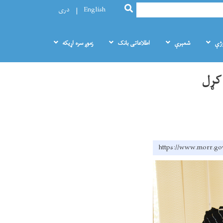
SEARCH
English
دری
وژې
شمېرې
اطلاعاتی بانک
زموږ سره اړيکه
کړل
https://www.mo