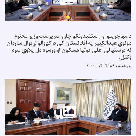
جرینو او راستنېدونکو چارو سرپرست وزیر محترم
 عبدالکبیر په افغانستان کې د کډوالو نړیوال سازمان
ستیالې آغلې موتیا مسکون او ورسره مل پلاوي سره
 ۱۱:۰