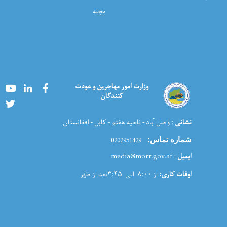
مجله
Youtube
LinkedIn
Facebook
وزارت امور مهاجرین و عودت
کنندگان
Twitter
نشانی
: واصل آباد - ناحیه هفتم - کابل - افغانستان
0202951429
شماره تماس:
ایمیل
: media@morr.gov.af
اوقات کاری:
از ۸:۰۰ الی ۳:۴۵بعد از ظهر