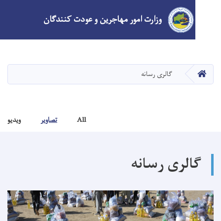
وزارت امور مهاجرین و عودت کنندگان
Skip
to
main
HOM
گالری رسانه
content
All
تصاویر
ویدیو
الری رسانه