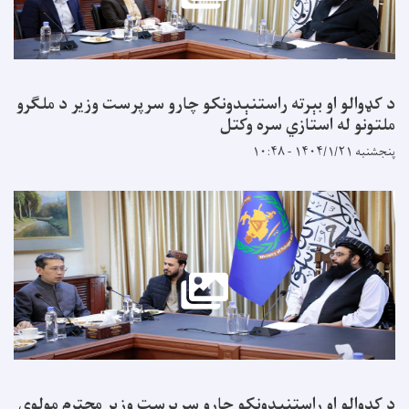
الو او بېرته راستنېدونکو چارو سرپرست وزیر د ملګرو
و له استازي سره وکتل
۱۰:۴۸
الو او راستنېدونکو چارو سرپرست وزیر محترم مولوي