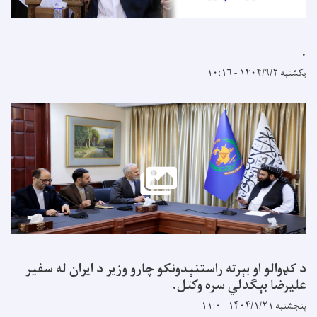
۱
لو او بېرته راستنېدونکو چارو وزیر د ایران له سفیر
ا بېګدلي سره وکتل.
 ۱۱:۰