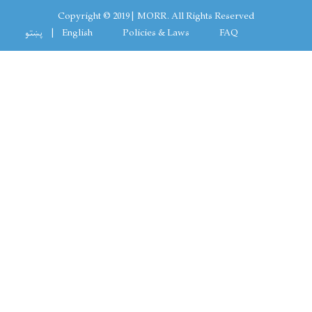
Copyright © 2019 | MORR. All Rights Reserved
Footer menu
FAQ
Policies & Laws
English
پښتو