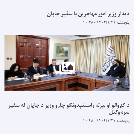
 وزیر امور مهاجرین با سفیر جاپان
۱۰:۴۸
لو او بېرته راستنېدونکو چارو وزیر د جاپان له سفیر
کتل
۱۰:۴۸